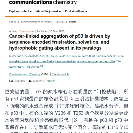
更关键的是，p53 的疏水核心存在明显的 "门控缺陷"。所
有 p53 家族蛋白的核心都采用 β- 三明治折叠结构，依靠上
下两端的疏水残基形成 "门" 来密封核心、隔绝水分子。但
在 p53 中，核心顶端的 Y236 和 T253 两个残基分别被更疏
水的苯丙氨酸和异亮氨酸取代（这一替换在 p63 和 p73 中
普遍存在），导致疏水门无法完全闭合。底端的 L145-V15