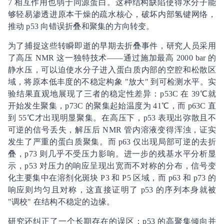
7 相互作用也弱于同源蛋白。这种结构缺陷使得水分子能
够轻易渗透进原本干燥的疏水核心，破坏内部氢键网络，
推动 p53 向错误折叠和聚集的方向转变。
为了捕捉这些转瞬即逝的早期去折叠事件，研究人员采用
了高压 NMR 这一独特技术——通过施加最高 2000 bar 的
静水压，可以迫使水分子进入蛋白质内部的空腔和松散区
域，将原本低丰度的不稳定构象 "放大" 到可检测水平。实
验结果直观地展现了三者的稳定性差异：p53C 在 39℃就
开始发生聚集，p73C 的聚集起始温度为 41℃，而 p63C 直
到 55℃才出现明显聚集。在高压下，p53 表现出弥散且不
可逆的信号丢失，解压后 NMR 管内溶液变得浑浊，证实
发生了严重的蛋白质聚集。而 p63 仅出现局部可逆的去折
叠，p73 则几乎不受压力影响。进一步的残基水平分析显
示，p53 对压力的响应呈现出宽而不对称的分布，信号变
化主要集中在溶剂化斑块 P3 和 P5 区域，而 p63 和 p73 的
响应则均匀且对称，这直接证明了 p53 的序列本身就被
"调校" 在结构不稳定的边缘。
研究还纠正了一个长期存在的误区：p53 的高聚集倾向并