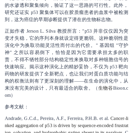
的水渗透和聚集倾向，验证了这一思路的可行性。此外，
研究还证实 p53 聚集体可以在胶质瘤患者的血浆中被检测
到，这为癌症的早期诊断提供了潜在的生物标志物。
正如作者 Jerson L. Silva 教授所言："p53 并非仅仅因为突
变才失稳，它的序列本身就设定得更脆弱。这种脆弱性是
演化中为换取功能灵活性而付出的代价。" 基因组 "守护
神" 之所以容易倒下，恰恰是因为它需要承担太多的职
责，不得不牺牲部分结构稳定性来换取对多种细胞信号的
快速响应。揭示这种演化上的精妙妥协，不仅为 p53 靶向
药物的研发提供了全新靶点，也让我们对蛋白质功能与结
构的权衡法则有了更深刻的理解——在生命的演化中，从
来没有完美的设计，只有最适合的取舍。（
生物谷
Bioon.c
om）
参考文献：
Andrade, G.C.d., Pereira, A.F., Ferreira, P.H.B. et al.
Cancer-li
nked aggregation of p53 is driven by sequence-encoded frustrat
ion, solvation, and hydrophobic gating absent in its paralogs
. C