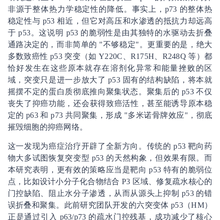
非源于整体热力学稳定性的降低。事实上，p73 的整体热
稳定性与 p53 相近，但它对高压和水渗透的抵抗力却远高
于 p53。这说明 p53 的脆弱性是由其独特的水驱动去折叠
通路决定的，而非简单的 "不够稳定"。更重要的是，绝大
多数致癌性 p53 突变（如 Y220C、R175H、R248Q 等）都
恰好发生在这些原本就存在溶剂化异常和能量挫败的区
域，突变只是进一步放大了 p53 固有的结构缺陷，将本就
摇摆不定的蛋白质彻底推向聚集状态。聚集后的 p53 不仅
丧失了抑癌功能，还会获得致癌活性，甚至能诱导原本稳
定的 p63 和 p73 共同聚集，形成 "多米诺骨牌效应"，彻底
摧毁细胞的抑癌网络。
这一发现为癌症治疗开辟了全新方向。传统的 p53 靶向药
物大多试图恢复突变型 p53 的天然构象，但效果有限。而
本研究表明，更有效的策略应当是靶向 p53 特有的脆弱位
点，比如设计小分子化合物结合 P3 区域、修复疏水核心的
门控缺陷、阻止水分子渗透，从而从源头上抑制 p53 的错
误折叠和聚集。此前研究团队开发的六突变体 p53（HM）
正是通过引入 p63/p73 的疏水门控残基，成功减少了核心