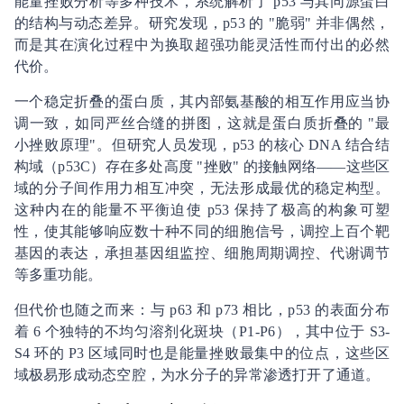
能量挫败分析等多种技术，系统解析了 p53 与其同源蛋白
的结构与动态差异。研究发现，p53 的 "脆弱" 并非偶然，
而是其在演化过程中为换取超强功能灵活性而付出的必然
代价。
一个稳定折叠的蛋白质，其内部氨基酸的相互作用应当协
调一致，如同严丝合缝的拼图，这就是蛋白质折叠的 "最
小挫败原理"。但研究人员发现，p53 的核心 DNA 结合结
构域（p53C）存在多处高度 "挫败" 的接触网络——这些区
域的分子间作用力相互冲突，无法形成最优的稳定构型。
这种内在的能量不平衡迫使 p53 保持了极高的构象可塑
性，使其能够响应数十种不同的细胞信号，调控上百个靶
基因的表达，承担基因组监控、细胞周期调控、代谢调节
等多重功能。
但代价也随之而来：与 p63 和 p73 相比，p53 的表面分布
着 6 个独特的不均匀溶剂化斑块（P1-P6），其中位于 S3-
S4 环的 P3 区域同时也是能量挫败最集中的位点，这些区
域极易形成动态空腔，为水分子的异常渗透打开了通道。