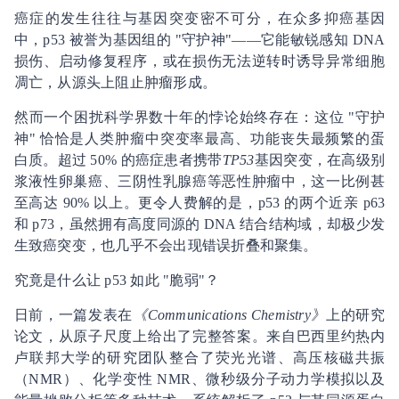
癌症的发生往往与基因突变密不可分，在众多抑癌基因
中，p53 被誉为基因组的 "守护神"——它能敏锐感知 DNA
损伤、启动修复程序，或在损伤无法逆转时诱导异常细胞
凋亡，从源头上阻止肿瘤形成。
然而一个困扰科学界数十年的悖论始终存在：这位 "守护
神" 恰恰是人类肿瘤中突变率最高、功能丧失最频繁的蛋
白质。超过 50% 的癌症患者携带
TP53
基因突变，在高级别
浆液性卵巢癌、三阴性乳腺癌等恶性肿瘤中，这一比例甚
至高达 90% 以上。更令人费解的是，p53 的两个近亲 p63
和 p73，虽然拥有高度同源的 DNA 结合结构域，却极少发
生致癌突变，也几乎不会出现错误折叠和聚集。
究竟是什么让 p53 如此 "脆弱"？
日前，一篇发表在
《Communications Chemistry》
上的研究
论文，从原子尺度上给出了完整答案。来自巴西里约热内
卢联邦大学的研究团队整合了荧光光谱、高压核磁共振
（NMR）、化学变性 NMR、微秒级分子动力学模拟以及