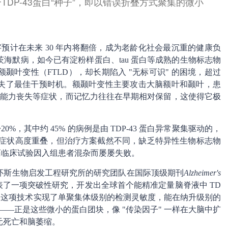
DP-43蛋白“种子”，即以错误折叠方式聚集的微小
数字预计在未来 30 年内将翻倍，成为老龄化社会最沉重的健康负
海默病，如今已有淀粉样蛋白、tau 蛋白等成熟的生物标志物
叶变性（FTLD），却长期陷入 "无标可识" 的困境，超过
失了最佳干预时机。额颞叶变性主要攻击大脑额叶和颞叶，患
语言能力丧失等症状，而记忆力往往在早期相对保留，这使得它极
%，其中约 45% 的病例是由 TDP-43 蛋白异常聚集驱动的，
叶变性症状高度重叠，但治疗方案截然不同，缺乏特异性生物标志物
的新药临床试验因入组患者混杂而屡屡失败。
怀斯生物启发工程研究所的研究团队在国际顶级期刊
Alzheimer's
了一项突破性研究，开发出全球首个能精准定量脑脊液中 TD
A）。这项技术实现了单聚集体级别的检测灵敏度，能在纳升级别的
子"——正是这些微小的蛋白团块，像 "传染因子" 一样在大脑中扩
元死亡和脑萎缩。