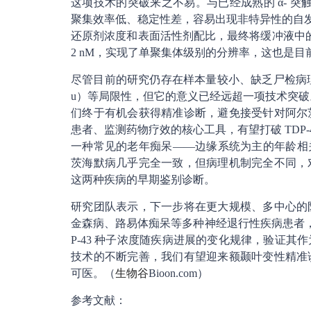
这项技术的突破来之不易。与已经成熟的 α- 突
聚集效率低、稳定性差，容易出现非特异性的自发
还原剂浓度和表面活性剂配比，最终将缓冲液中的检测
2 nM，实现了单聚集体级别的分辨率，这也是目前
尽管目前的研究仍存在样本量较小、缺乏尸检病理金标
u）等局限性，但它的意义已经远超一项技术突破。
们终于有机会获得精准诊断，避免接受针对阿尔
患者、监测药物疗效的核心工具，有望打破 TDP
一种常见的老年痴呆——边缘系统为主的年龄相关性 
茨海默病几乎完全一致，但病理机制完全不同，对
这两种疾病的早期鉴别诊断。
研究团队表示，下一步将在更大规模、多中心的
金森病、路易体痴呆等多种神经退行性疾病患者，
P-43 种子浓度随疾病进展的变化规律，验证
技术的不断完善，我们有望迎来额颞叶变性精准
可医。（
生物谷
Bioon.com）
参考文献：