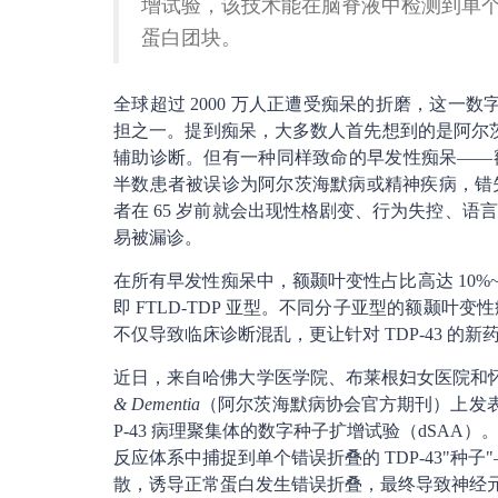
增试验，该技术能在脑脊液中检测到单个T
蛋白团块。
全球超过 2000 万人正遭受痴呆的折磨，这一
担之一。提到痴呆，大多数人首先想到的是阿尔茨
辅助诊断。但有一种同样致命的早发性痴呆——额颞
半数患者被误诊为阿尔茨海默病或精神疾病，错
者在 65 岁前就会出现性格剧变、行为失控、
易被漏诊。
在所有早发性痴呆中，额颞叶变性占比高达 10%~20
即 FTLD-TDP 亚型。不同分子亚型的额颞
不仅导致临床诊断混乱，更让针对 TDP-43 
近日，来自哈佛大学医学院、布莱根妇女医院和
& Dementia
（阿尔茨海默病协会官方期刊）上发表
P-43 病理聚集体的数字种子扩增试验（dSA
反应体系中捕捉到单个错误折叠的 TDP-43"种
散，诱导正常蛋白发生错误折叠，最终导致神经