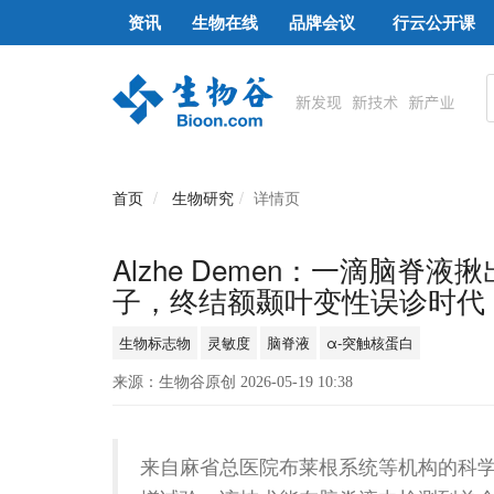
资讯
生物在线
品牌会议
行云公开课
首页
生物研究
详情页
Alzhe Demen：一滴脑脊液揪
子，终结额颞叶变性误诊时代
生物标志物
灵敏度
脑脊液
α-突触核蛋白
来源：生物谷原创 2026-05-19 10:38
来自麻省总医院布莱根系统等机构的科