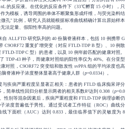
 nL 的反应液。在优化的反应条件下（33℃孵育 15 小时），只
它就会作为模板，诱导周围的单体不断聚集形成纤维，与荧光染料结
性微孔" 比例，研究人员就能根据标准曲线精确计算出原始样本
方法无法定量、假阳性率高的问题。
LLFTD 研究队列的 40 份脑脊液样本，包括 10 例携带 G
带 C9ORF72 重复扩增突变（对应 FTLD-TDP B 型）、10 例散
TLD-TDP C 型）的患者，以及 10 例年龄匹配的健康对照。
到了 TDP-43 种子，而健康对照组的阳性率仅为 40%。在分亚型
照，C9ORF72 突变组和散发性 svPPA 组的平均浓度也高
患者的脑脊液种子浓度整体显著高于健康人群（
p
=0.0334）。
浓度与疾病严重程度呈显著正相关：患者的 FTLD 临床痴呆评分
越多，简单线性回归分析显示两者的相关系数
R²
达到 0.308（
p
=0.0
性别等混杂因素后，疾病严重程度和 FTLD-TDP 病理诊断仍
子浓度普遍低于男性。通过受试者工作特征（ROC）曲线分
曲线下面积（AUC）达到 0.833，最佳临界值下的灵敏度为 8