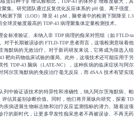
触核蛋白种子扩增试验相比，TDP-43 的体外扩增难度极大，其
聚集。研究团队通过反复优化反应体系的 pH 值、离子强度、
下限（LOD）降至 41 pM，脑脊液中的检测下限降至 1.3
全球灵敏度最高的 TDP-43 病理聚集体定量检测技术。
准验证、未纳入非 TDP 病理的痴呆对照组（如 FTLD-ta
对于长期被误诊的 FTLD-TDP 患者而言，这项检测意味着他
茨海默病的无效治疗。对于新药研发来说，它将成为筛选入组
-43 靶向药物临床试验的僵局。此外，这项技术还可能应用于另
TDP-43 脑病（LATE-NC），这种疾病的临床症状与阿尔
阿尔茨海默病的免疫治疗毫无反应，而 dSAA 技术有望实现
队列中验证该技术的特异性和准确性，纳入阿尔茨海默病、帕
评估其鉴别诊断价值。同时，他们将开展纵向研究，探索 TD
其作为疾病进展生物标志物和治疗反应监测指标的潜力。随着这项
诊疗的新时代，让更多早发性痴呆患者不再被误诊、不再无药