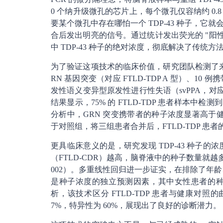
0 个纳升级微孔的芯片上，每个微孔仅容纳约 0.8
要某个微孔中存在哪怕一个 TDP-43 种子，
合后发出明亮的信号。通过统计发出荧光的 "阳
中 TDP-43 种子的绝对浓度，彻底解决了传统
为了验证这项技术的临床价值，研究团队检测了来自 A
RN 基因突变（对应 FTLD-TDP A 型）、10 例携
发性语义变异型原发性进行性失语（svPPA，对应 F
结果显示，75% 的 FTLD-TDP 患者样本中检测
分析中，GRN 突变携带者的种子浓度显著高于健康对
于对照组，将三组患者合并后，FTLD-TDP 
更具临床意义的是，研究发现 TDP-43 种子的
（FTLD-CDR）越高，脑脊液中的种子数量就
002）。多重线性回归进一步证实，在排除了年龄、
是种子浓度的独立预测因素，其中女性患者的种
析，该技术区分 FTLD-TDP 患者与健康对照的
7%，特异性为 60%，展现出了良好的诊断潜力。