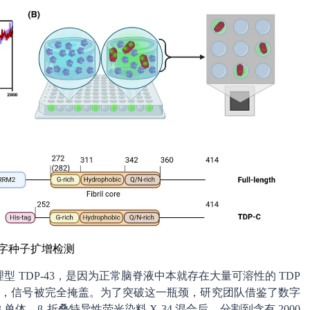
字种子扩增检测
 TDP-43，是因为正常脑脊液中本就存在大量可溶性的 TDP
集体，信号被完全掩盖。为了突破这一瓶颈，研究团队借鉴了数字
 单体、β-折叠特异性荧光染料 X-34 混合后，分割到含有 2000