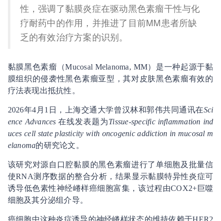
性，强调了黏膜炎症在驱动黑色素瘤干性与化
疗耐药中的作用，并推进了目前MM患者所缺
乏的有效治疗方案的识别。
黏膜黑色素瘤（Mucosal Melanoma, MM）是一种起源于黏
膜组织的侵袭性黑色素瘤亚型，其对皮肤黑色素瘤有效的
疗法表现出抵抗性。
2026年4月1日，上海交通大学曾汉林和郭伟共同通讯在
Sci
ence Advances
在线发表题为
Tissue-specific inflammation ind
uces cell state plasticity with oncogenic addiction in mucosal m
elanoma
的研究论文。
该研究对源自口腔黏膜的黑色素瘤进行了单细胞及批量信
使RNA测序数据的整合分析，结果显示黏膜特异性炎症可
诱导低色素性神经嵴样癌细胞富集，该过程由COX2+巨噬
细胞及其分泌组介导。
癌细胞中这种炎症诱导的神经嵴样状态的维持依赖于HER2