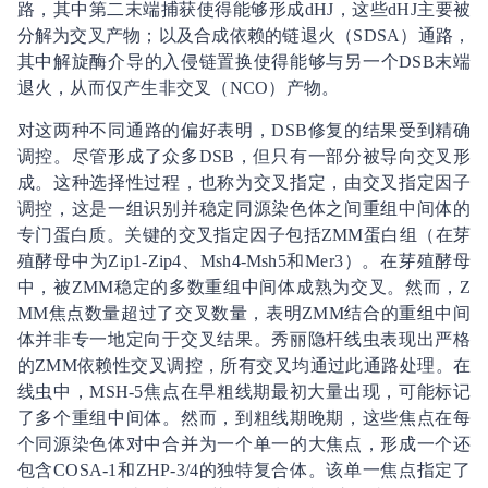
路，其中第二末端捕获使得能够形成dHJ，这些dHJ主要被
分解为交叉产物；以及合成依赖的链退火（SDSA）通路，
其中解旋酶介导的入侵链置换使得能够与另一个DSB末端
退火，从而仅产生非交叉（NCO）产物。
对这两种不同通路的偏好表明，DSB修复的结果受到精确
调控。尽管形成了众多DSB，但只有一部分被导向交叉形
成。这种选择性过程，也称为交叉指定，由交叉指定因子
调控，这是一组识别并稳定同源染色体之间重组中间体的
专门蛋白质。关键的交叉指定因子包括ZMM蛋白组（在芽
殖酵母中为Zip1-Zip4、Msh4-Msh5和Mer3）。在芽殖酵母
中，被ZMM稳定的多数重组中间体成熟为交叉。然而，Z
MM焦点数量超过了交叉数量，表明ZMM结合的重组中间
体并非专一地定向于交叉结果。秀丽隐杆线虫表现出严格
的ZMM依赖性交叉调控，所有交叉均通过此通路处理。在
线虫中，MSH-5焦点在早粗线期最初大量出现，可能标记
了多个重组中间体。然而，到粗线期晚期，这些焦点在每
个同源染色体对中合并为一个单一的大焦点，形成一个还
包含COSA-1和ZHP-3/4的独特复合体。该单一焦点指定了