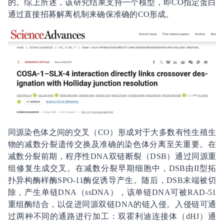
的。综上所述，该研究结果支持一个模型，即CO指定蛋白
通过直接招募解离机制来确保准确的CO形成。
同源染色体之间的交叉（CO）形成对于大多数有性生殖生
物的减数分裂遗传交换及准确的染色体分离至关重要。在
减数分裂前期，程序性DNA双链断裂（DSB）通过同源重
组修复生成交叉。在减数分裂早期细胞中，DSB由II型拓
扑异构酶样酶SPO-11酶促诱导产生。随后，DSB末端被切
除，产生单链DNA（ssDNA），该单链DNA可被RAD-51
重组酶结合，以促进同源双链DNA的链入侵。入侵链可通
过两种不同的通路进行加工：双霍利迪连接体（dHJ）通