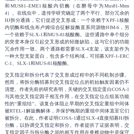
和MUS81–EME1核酸内切酶（在酵母中为Mus81-Mms
4）。在线虫中，遗传学研究确定了两个平行、部分冗余的
HJ拆分通路，它们促进交叉形成：一个依赖于XPF-1核酸
内切酶和线虫布卢姆综合征解旋酶直系同源物HIM-6，另
一个依赖于SLX-1和MUS-81核酸酶。这些通路中单个组分
的突变本身仅引起交叉形成的轻微缺陷，这与它们的功能
冗余作用一致。两个通路都需要SLX-4支架，该支架作为
一种大型支架蛋白，包含多个结构域，可招募XPF-1-ERC
C-1、SLX-1和MUS-81核酸酶。
交叉指定和拆分代表了交叉形成过程中的不同机制步骤。
然而，将拆分酶招募到交叉指定位点的初始触发因素仍不
清楚。作者先前的研究表明，关键的交叉指定蛋白COSA-1
与其他交叉指定因子相互作用，在交叉指定位点组装功能
性的“重组结”。该复合体阻止早期的交叉指定重组中间体
被RTEL-1解旋酶解体，并保护晚期的重组中间体直至它们
被拆分。在此，作者证明COSA-1通过SLX-4直接招募HJ拆
分酶，以协调交叉指定和拆分。作者提供了证据表明，交
叉指定因子与拆分酶之间的相互作用在脊椎动物中是保守