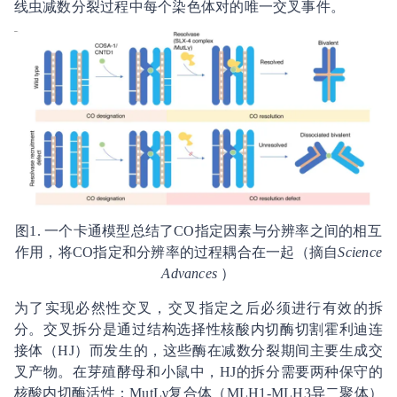
线虫减数分裂过程中每个染色体对的唯一交叉事件。
图1. 一个卡通模型总结了CO指定因素与分辨率之间的相互
作用，将CO指定和分辨率的过程耦合在一起（摘自
Science
Advances
）
为了实现必然性交叉，交叉指定之后必须进行有效的拆
分。交叉拆分是通过结构选择性核酸内切酶切割霍利迪连
接体（HJ）而发生的，这些酶在减数分裂期间主要生成交
叉产物。在芽殖酵母和小鼠中，HJ的拆分需要两种保守的
核酸内切酶活性：MutLγ复合体（MLH1-MLH3异二聚体）