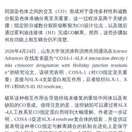
同源染色体之间的交叉（CO）形成对于遗传多样性和减数
分裂染色体准确分离至关重要。这一过程涉及两个关键步
骤：指定部分减数分裂双链断裂为CO设计位点，以及随后
通过霍利迪连接体（HJ）完成CO解离。然而，这些步骤如
何在功能上相互耦合仍不清楚。
2026年4月24日，山东大学张洪涛和洪烨共同通讯在
Science
Advances
在线发表题为
“COSA-1–SLX-4 interaction directly l
inks crossover designation with Holliday junction resolutio
n”
的研究论文。该研究表明，COSA-1（对CO指定至关重
要）直接与SLX-4支架蛋白相互作用，后者组织SLX-1、X
PF-1和MUS-81 HJ resolvase。
破坏这种相互作用会导致持续未修复的重组中间体以及有
缺陷的CO形成。值得注意的是，这些缺陷可以通过将SLX
-4人工拴系至CO指定蛋白而得到大幅缓解。作者进一步证
明，COSA-1促进SLX-4 resolvase复合体的组装，并提供证
据表明这种将CO指定与解离耦合的机制在进化上是保守