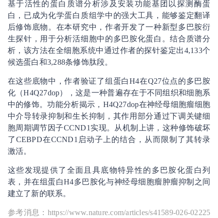
基于活性的蛋白质谱分析涉及安装功能基团以探测酶蛋
白，已成为化学蛋白质组学中的强大工具，能够鉴定翻译
后修饰底物。在本研究中，作者开发了一种新型多巴胺衍
生探针，用于分析活细胞中的多巴胺化蛋白。结合质谱分
析，该方法在全细胞系统中通过作者的探针鉴定出4,133个
候选蛋白和3,288条修饰肽段。
在这些底物中，作者验证了组蛋白H4在Q27位点的多巴胺
化（H4Q27dop），这是一种普遍存在于不同组织和细胞系
中的修饰。功能分析揭示，H4Q27dop在神经母细胞瘤细胞
中介导转录抑制和生长抑制，其作用部分通过下调关键细
胞周期调节因子CCND1实现。从机制上讲，这种修饰破坏
了CEBPD在CCND1启动子上的结合，从而限制了其转录
激活。
这些发现提供了全面且具底物特异性的多巴胺化蛋白列
表，并在组蛋白H4多巴胺化与神经母细胞瘤肿瘤抑制之间
建立了新的联系。
参考消息：https://www.nature.com/articles/s41589-026-02225