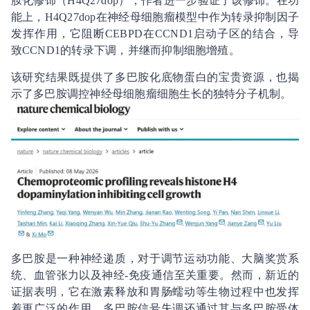
胺化修饰（H4Q27dop），作者进一步验证了该修饰。在功
能上，H4Q27dop在神经母细胞瘤模型中作为转录抑制因子
发挥作用，它阻断CEBPD在CCND1启动子区的结合，导
致CCND1的转录下调，并继而抑制细胞增殖。
该研究结果既提供了多巴胺化底物蛋白的宝贵资源，也揭
示了多巴胺调控神经母细胞瘤细胞生长的独特分子机制。
多巴胺是一种神经递质，对于调节运动功能、大脑奖赏系
统、血管张力以及神经-免疫通信至关重要。然而，新近的
证据表明，它在激素释放和胃肠蠕动等生物过程中也发挥
着更广泛的作用。多巴胺信号失调还通过其与多巴胺受体