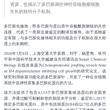
资源，也揭示了多巴胺调控神经母细胞瘤细胞
生长的独特分子机制。
多巴胺化修饰，即多巴胺与蛋白质中谷氨酰胺侧链的共价
连接，代表了一类新近被鉴定的翻译后修饰。由于底物鉴
定有限，与多巴胺化修饰相关的功能及分子机制在很大程
度上仍未阐明。
2026年5月8日，上海交通大学莫茜，刘宇，杨雯隽，张书
宇和中国科学技术大学臧建业共同通讯在
Nature Chemical
Biology
在线发表题为
Chemoproteomic profiling reveals histo
ne H4 dopaminylation inhibiting cell growth
的研究论文。该
研究利用炔基功能化的多巴胺探针，开发了一种在全细胞
系统中选择性富集多巴胺化蛋白的方法。
该方法提供了包含4,133个多巴胺富集候选蛋白的全面资
源，并通过酸可裂解标签的肽段水平分析，鉴定出1,181个
推定多巴胺化蛋白，其中包括组蛋白H4在Q27位点的多巴