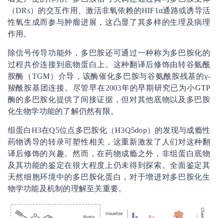
（DRs）的交互作用、激活非氧依赖的HIF1α通路或诱导活
性氧生成而参与肿瘤进展，这凸显了其多样的生理及病理
作用。
除信号传导功能外，多巴胺还可通过一种称为多巴胺化的
过程共价连接到底物蛋白上。这种翻译后修饰由转谷氨酰
胺酶（TGM）介导，该酶催化多巴胺与谷氨酰胺残基的γ-
羧酰胺基团连接。尽管早在2003年的早期研究已为小GTP
酶的多巴胺化提供了间接证据，但对其他底物以及多巴胺
化生物学功能的了解仍然有限。
组蛋白H3在Q5位点多巴胺化（H3Q5dop）的发现与成瘾性
药物诱导的转录可塑性相关，这重新激发了人们对这种翻
译后修饰的兴趣。然而，在药物成瘾之外，非组蛋白底物
及其功能的鉴定在很大程度上仍未得到探索。全面鉴定其
天然细胞环境中的多巴胺化蛋白，对于增进对多巴胺化生
物学功能及机制的理解至关重要。