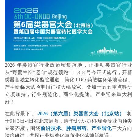
2026 年类器官行业政策密集落地，正推动类器官行业
从“野蛮生长”迈向“规范领跑”！ 818 号令正式施行，开辟
类器官独立转化监管通道，简化 PDO 药敏临床落地流程，
产学研临床试验申报门槛大幅放宽。叠加十五五重点科研
立项加持，行业规范化、商业化提速。产业迎来重大利
好！
在此背景下，"
2026（第六届）类器官大会（北京站）"
将
于
9月3日-4日在北京启幕，清华/北大/协和/瑞金等业内顶尖
专家齐聚，围绕
前沿技术、肿瘤用药、产业转化
三大方向
深度研讨，共探行业标准化与商业化落地新机遇。