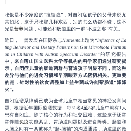
吃饭是不少家庭的“拉锯战”，对自闭症孩子的父母来说尤
其如此，孩子只吃那几样东西，别的怎么劝都不碰，这不
光是
营养
问题，可能还和肠道里的一群“不速之客”有关。
近日，一篇发表在国际杂志
Nutrients
上题为
“Influence of Ea
ting Behavior and Dietary Patterns on Gut Microbiota Formati
on in Children with Autism Spectrum Disorder”
的研究报告
中，
来自喀山国立医科大学等机构的科学家们通过研究揭
示，自闭症儿童的肠道菌群与普通孩子明显不同，而这种
差异与他们的进食习惯和早期喂养方式密切相关。更重要
的是，针对性的饮食调整加上益生菌或许能帮肠道“降降
火”。
自闭症谱系障碍已成为全球儿童中相当常见的神经发育问
题。根据近年国际监测数据，每31名4至8岁儿童中就有1人
患有自闭症。除了核心的行为和社交困难，这些孩子还常
常伴随
免疫
功能紊乱、胃肠道问题以及进食障碍。肠道和
大脑之间有一条被称为“肠-脑轴”的沟通通路，肠道里的微