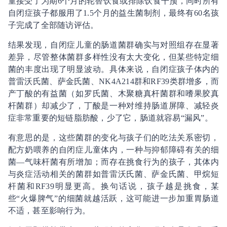
童接受了为期6个月的轮替饮食或排除饮食干预，同时所有
自闭症孩子都服用了1.5个月的益生菌制剂，最终有60名孩
子完成了全部随访评估。
结果发现，自闭症儿童的肠道菌群确实与对照组存在显著
差异，尽管整体菌群多样性没有太大变化，但某些特定细
菌的丰度出现了明显波动。具体来说，自闭症孩子体内的
普雷沃氏菌、萨金氏菌、NK4A214群和RF39类群增多，而
产丁酸的有益菌（如罗氏菌、木聚糖真杆菌群和嗜果胶真
杆菌群）却减少了，丁酸是一种对维持肠道屏障、减轻炎
症非常重要的短链脂肪酸，少了它，肠道就容易“漏风”。
有意思的是，这些菌群的变化与孩子们的吃法关系密切，
配方奶喂养的自闭症儿童体内，一种与抑郁障碍有关的细
菌—气味杆菌有所增加；而存在挑食行为的孩子，其体内
与炎症活动相关的菌群如普雷沃氏菌、萨金氏菌、甲烷短
杆菌和RF39明显更高。换句话说，孩子越是挑食，某
些“火爆脾气”的细菌就越活跃，这可能进一步加重胃肠道
不适，甚至影响行为。