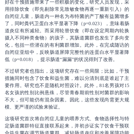
好在干预措施带来了一些积极的变化，研究人员发现，采
用排除饮食（即先剔除常见致敏食物再逐一重新引入）的
自闭症儿童，肠道内一种名为布特菌的产丁酸有益菌增多
了，同时粪钙卫蛋白水平显著下降（p=0.023），意味着肠
道炎症有所减轻。而采用轮替饮食（即在设定周期内轮换
摄入不同种类食物）的孩子，其肠道菌群也发生了多向变
化，包括一些潜在的有利菌群增加。此外，在完成随访的
自闭症亚组中，反映肠道屏障完整性的连蛋白水平显著降
低（p=0.018），提示肠道“漏漏”的状况得到了改善。
不过研究者也指出，这项研究存在一些局限；比如，干预
措施同时包含了饮食和益生菌，难以分清到底是谁起了主
要作用。研究也不是随机对照设计。此外，81名男孩对15
名女孩的性别比例悬殊，尽管青春期前性别对菌群的影响
不大，但可能仍有混杂因素。因此，这些发现尚需更大规
模、更严谨的试验来验证。
这项研究首次将自闭症儿童的喂养方式、食物选择性与特
定肠道菌群特征直接联系起来，并初步证实了饮食干预联
合益生菌在调节肠道菌群、减轻肠道炎症和改善屏障功能