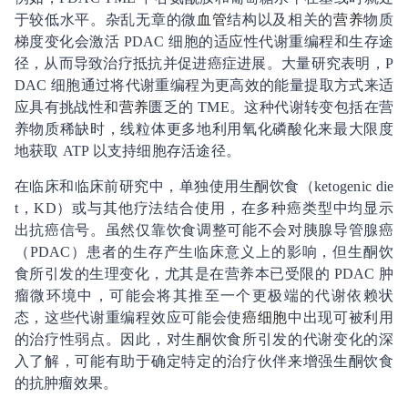
于较低水平。杂乱无章的微
血管
结构以及相关的
营养
物质
梯度变化会激活 PDAC 细胞的适应性代谢重编程和生存途
径，从而导致治疗抵抗并促进癌症进展。大量研究表明，P
DAC 细胞通过将代谢重编程为更高效的能量提取方式来适
应具有挑战性和
营养
匮乏的 TME。这种代谢转变包括在营
养物质稀缺时，线粒体更多地利用氧化磷酸化来最大限度
地获取 ATP 以支持细胞存活途径。
在临床和临床前研究中，单独使用生酮饮食（ketogenic die
t，KD）或与其他疗法结合使用，在多种癌类型中均显示
出抗癌信号。虽然仅靠饮食调整可能不会对胰腺导管腺癌
（PDAC）患者的生存产生临床意义上的影响，但生酮饮
食所引发的生理变化，尤其是在营养本已受限的 PDAC 肿
瘤微环境中，可能会将其推至一个更极端的代谢依赖状
态，这些代谢重编程效应可能会使
癌细胞
中出现可被利用
的治疗性弱点。因此，对生酮饮食所引发的代谢变化的深
入了解，可能有助于确定特定的治疗伙伴来增强生酮饮食
的抗肿瘤效果。