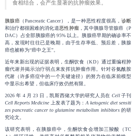
食相结合，会产生显著的抗肿瘤效果。
胰腺癌
（Pancreatic Cancer），是一种恶性程度很高，
诊断
和治疗都很困难的消化道
恶性肿瘤
，其中胰腺导管腺癌（P
DAC）占全部胰腺癌的 95% 以上。胰腺癌早期的确诊率不
高，发现时往往已是晚期，由于生存率低、预后差，胰腺
癌也被称为“癌中之王”。
近年来新出现的证据表明，生酮饮食（KD）通过重编程肿
瘤代谢并揭示治疗弱点来发挥抗肿瘤作用。针对谷氨酰胺
代谢（许多癌症中的一个关键途径）的努力在临床前模型
中显示出希望，但临床疗效仍然有限。
2026 年 4 月 23 日，凯斯西储大学的研究人员在
Cell
子刊
Cell Reports Medicine
上发表了题为：
A ketogenic diet sensiti
zes pancreatic cancer to glutamine metabolism inhibitors
的研
究论文。
该研究表明，在胰腺癌中，生酮饮食会增加三羧酸（TC