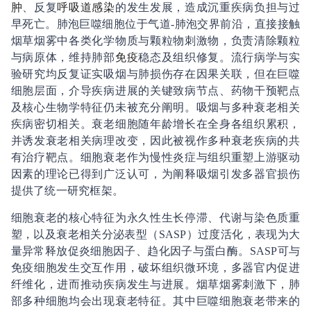
肿
、反复
呼吸道感染
的发生发展，造成沉重疾病负担与过
早死亡。肺泡巨噬细胞位于气道-肺泡交界前沿，直接接触
烟草烟雾中各类化学物质与颗粒物刺激物，负责清除颗粒
与病原体，维持肺部
免疫
稳态及组织修复。流行病学与实
验研究均反复证实吸烟与肺损伤存在因果关联，但在巨噬
细胞层面，介导疾病进展的关键致病节点、药物干预靶点
及核心生物学特征仍未被充分阐明。吸烟与多种衰老相关
疾病密切相关。衰老细胞随年龄增长在全身各组织累积，
并诱发衰老相关病理改变，因此被视作多种衰老疾病的共
有治疗靶点。细胞衰老作为慢性炎症与组织重塑上游驱动
因素的理论已得到广泛认可，为阐释吸烟引发多器官损伤
提供了统一研究框架。
细胞衰老的核心特征为永久性生长停滞、代谢与染色质重
塑，以及衰老相关分泌表型（SASP）过度活化，表现为大
量异常释放促炎细胞因子、趋化因子与蛋白酶。SASP可与
免疫细胞发生交互作用，破坏组织微环境，多器官内促进
纤维化，进而推动疾病发生与进展。烟草烟雾刺激下，肺
部多种细胞均会出现衰老特征。其中巨噬细胞衰老带来的