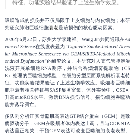
特征。功能实验结果验证了上述生物学效应。
吸烟造成的损伤并不仅局限于上皮细胞与内皮细胞；本研
究证实肺泡巨噬细胞
衰老
是该损伤的核心驱动因素。
2026年6月22日，苏州大学李建祥、Wang Jin共同通讯在
Ad
vanced Science
在线发表题为
“Cigarette Smoke-Induced Alveo
lar Macrophage Senescence via GEM/SIRT3-Mediated Mitoch
ondrial Dysfunction”
的研究论文。本研究对人支气管肺泡灌
洗液开展单细胞RNA测序，并结合香烟烟雾提取物（CS
E）处理的巨噬细胞模型，在细胞分型层面系统解析衰老特
征。功能实验结果验证了上述生物学效应。吸烟者巨噬细
胞中衰老相关特征与SASP显著富集。体外实验中，CSE可
升高mitoROS水平、激活DNA损伤信号、损伤细胞吞噬功
能并诱导凋亡。
多队列分析证实骨骼肌高表达GTP结合蛋白（GEM）是致
病驱动分子：GEM在吸烟者体内表达上调，且与CDKN1A
表达呈正相关；干预GEM表达可改变巨噬细胞衰老表型。