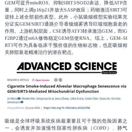
GEM可提升mitoROS、抑制SIRT3/SOD2表达、降低ATP含
量，同时上调p16/p21并放大SASP效应；药物激活SIRT3可
逆转上述全部损伤表型。此外，小鼠吸烟模型实验结果充
分证实GEM/SIRT3通路介导香烟烟雾诱导巨噬细胞衰老的
作用。上游机制层面，CSE诱导ATF3转录激活GEM，而IG
F2BP2通过m6A修饰稳定GEM信使RNA。综上，GEM–SI
RT3可作为具备临床干预价值的生物标志物，也是吸烟相
关肺部衰老
精准
治疗的潜在靶点。
吸烟是全球呼吸系统疾病最重要且可干预的危险因素之
一，会诱发并加速慢性阻塞性肺疾病（COPD）、
肺气