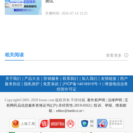
测试
开播时间: 2026-07-14 13:25
相关阅读
查看更多
关于我们
|
产品大全
|
营销服务
|
联系我们
|
加入我们
|
友情链接
|
用户
服务协议
|
隐私保护
|
免责条款
|
沪ICP备14018915号-1
|
增值电信业务
经营许可证
Copyright©2001-2020 bioon.com 版权所有 不得转载.
著作权声明
|
法律声明
|
互
联网药品信息服务资格证书((沪)-非经营性-2019-0162)
|
投诉、举报、维权邮
箱：editor@medsci.cn<
网
上海工商
络
社