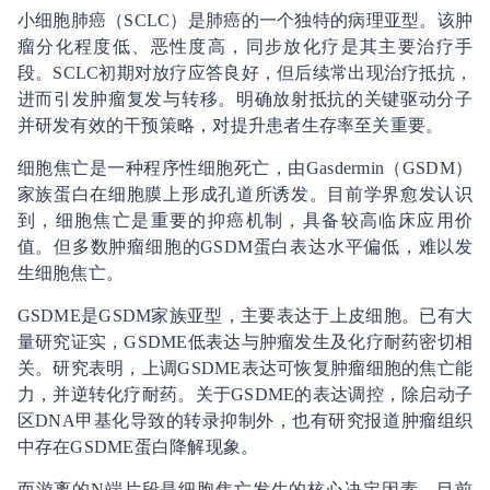
小细胞肺癌（SCLC）是肺癌的一个独特的病理亚型。该肿
瘤分化程度低、恶性度高，同步放化疗是其主要治疗手
段。SCLC初期对放疗应答良好，但后续常出现治疗抵抗，
进而引发肿瘤复发与转移。明确放射抵抗的关键驱动分子
并研发有效的干预策略，对提升患者生存率至关重要。
细胞焦亡是一种程序性细胞死亡，由Gasdermin（GSDM）
家族蛋白在细胞膜上形成孔道所诱发。目前学界愈发认识
到，细胞焦亡是重要的抑癌机制，具备较高临床应用价
值。但多数肿瘤细胞的GSDM蛋白表达水平偏低，难以发
生细胞焦亡。
GSDME是GSDM家族亚型，主要表达于上皮细胞。已有大
量研究证实，GSDME低表达与肿瘤发生及化疗耐药密切相
关。研究表明，上调GSDME表达可恢复肿瘤细胞的焦亡能
力，并逆转化疗耐药。关于GSDME的表达调控，除启动子
区DNA甲基化导致的转录抑制外，也有研究报道肿瘤组织
中存在GSDME蛋白降解现象。
而游离的N端片段是细胞焦亡发生的核心决定因素，目前