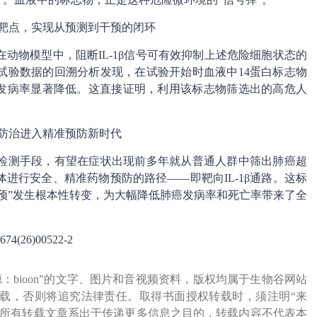
靶点，实现从预测到干预的闭环
动物模型中，阻断IL-1β信号可有效抑制上述危险细胞状态的
试验数据的回溯分析发现，在试验开始时血液中14蛋白标志物
癌发病率显著降低。这直接证明，利用该标志物筛选出的高危人
防治进入精准预防新时代
检测手段，有望在症状出现前多年就从普通人群中筛出肺癌超
进行安全、精准药物预防的路径——即靶向IL-1β通路。这标
干预”发生根本性转变，为大幅降低肺癌发病率和死亡率带来了全
674(26)00522-2
源：bioon”的文字、图片和音视频资料，版权均属于生物谷网站
载，否则将追究法律责任。取得书面授权转载时，须注明“来
网所有转载文章系出于传递更多信息之目的，转载内容不代表本