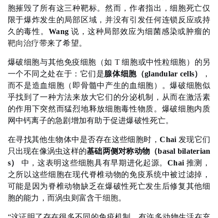
胞摧毁了所有这三种靶标。然而，作者指出，细胞死亡仅
限于爆炸发生的局部区域，并没有引发任何连锁反应或持
久的毒性。
Wang
说，这种局部效应为细菌感染或肿瘤的
靶向治疗
带来了希望。
爆破细胞与其他免疫细胞（如 T 细胞或中性粒细胞）的另
一个不同之处在于：它们是
腺体细胞（glandular cells）
，
而不是造血细胞（即骨髓中产生的血细胞）。爆破细胞似
乎找到了一种方法来放大它们的分泌机制，从而在激活素
的作用下突然而猛烈地释放细胞毒性物质。爆破细胞内质
网中钙离子的急剧增加有助于促进爆破性死亡。
在寻找其他生物体中是否存在这些细胞时，
Chai
发现它们
只出现在像涡虫这样的
基础两侧对称动物（basal bilaterian
s）
中，这表明这些细胞具有早期进化起源。
Chai
推测，
之所以这些细胞在现代脊椎动物的免疫系统中被过滤掉，
可能是因为脊椎动物缺乏在爆破性死亡发生后修复其他细
胞的能力，而涡虫则富含
干细胞
。
“这证明了存在很多不同的免疫机制。有许多动物生活在充