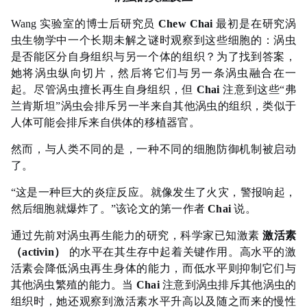
Wang 实验室的博士后研究员
Chew Chai
最初是在研究涡
虫生物学中一个长期未解之谜时观察到这些细胞的：涡虫
是否能区分自身组织与另一个体的组织？为了找到答案，
她将涡虫纵向切片，然后将它们与另一条涡虫融合在一
起。尽管涡虫擅长再生自身组织，但
Chai
注意到这些“弗
兰肯斯坦”涡虫会排斥另一半来自其他涡虫的组织，类似于
人体可能会排斥来自供体的移植器官。
然而，与人类不同的是，一种不同的细胞防御机制被启动
了。
“这是一种巨大的炎症反应。就像发生了火灾，警报响起，
然后细胞就爆炸了。”该论文的第一作者
Chai
说。
通过先前对涡虫再生能力的研究，科学家已知激素
激活素
（activin）
的水平在其生存中起着关键作用。高水平的激
活素会降低涡虫再生身体的能力，而低水平则抑制它们与
其他涡虫繁殖的能力。当
Chai
注意到涡虫排斥其他涡虫的
组织时，她还观察到激活素水平升高以及随之而来的慢性