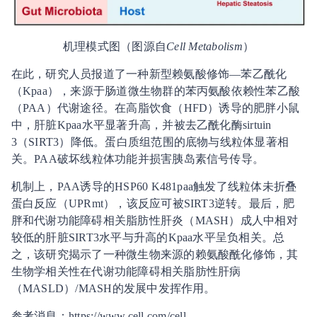
机理模式图（图源自
Cell Metabolism
）
在此，研究人员报道了一种新型赖氨酸修饰—苯乙酰化
（Kpaa），来源于肠道微生物群的苯丙氨酸依赖性苯乙酸
（PAA）代谢途径。在高脂饮食（HFD）诱导的肥胖小鼠
中，肝脏Kpaa水平显著升高，并被去乙酰化酶sirtuin
3（SIRT3）降低。蛋白质组范围的底物与线粒体显著相
关。PAA破坏线粒体功能并损害胰岛素信号传导。
机制上，PAA诱导的HSP60 K481paa触发了线粒体未折叠
蛋白反应（UPRmt），该反应可被SIRT3逆转。最后，肥
胖和代谢功能障碍相关脂肪性肝炎（MASH）成人中相对
较低的肝脏SIRT3水平与升高的Kpaa水平呈负相关。总
之，该研究揭示了一种微生物来源的赖氨酸酰化修饰，其
生物学相关性在代谢功能障碍相关脂肪性肝病
（MASLD）/MASH的发展中发挥作用。
参考消息：https://www.cell.com/cell-