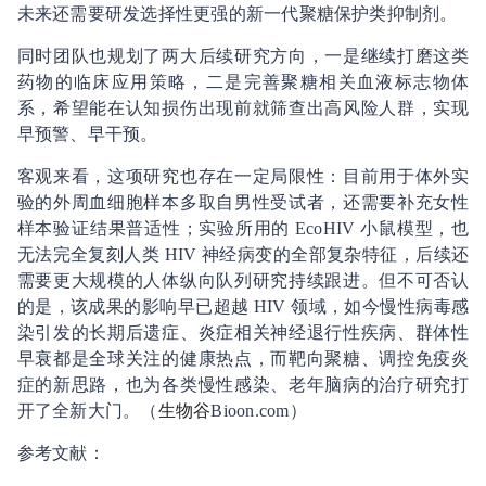
未来还需要研发选择性更强的新一代聚糖保护类抑制剂。
同时团队也规划了两大后续研究方向，一是继续打磨这类
药物的临床应用策略，二是完善聚糖相关血液标志物体
系，希望能在认知损伤出现前就筛查出高风险人群，实现
早预警、早干预。
客观来看，这项研究也存在一定局限性：目前用于体外实
验的外周血细胞样本多取自男性受试者，还需要补充女性
样本验证结果普适性；实验所用的 EcoHIV 小鼠模型，也
无法完全复刻人类 HIV 神经病变的全部复杂特征，后续还
需要更大规模的人体纵向队列研究持续跟进。但不可否认
的是，该成果的影响早已超越 HIV 领域，如今慢性病毒感
染引发的长期后遗症、炎症相关神经退行性疾病、群体性
早衰都是全球关注的健康热点，而靶向聚糖、调控免疫炎
症的新思路，也为各类慢性感染、老年脑病的治疗研究打
开了全新大门。（
生物谷
Bioon.com）
参考文献：