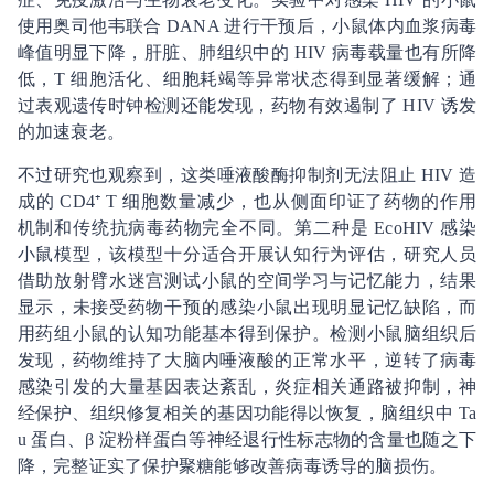
使用奥司他韦联合 DANA 进行干预后，小鼠体内血浆病毒
峰值明显下降，肝脏、肺组织中的 HIV 病毒载量也有所降
低，T 细胞活化、细胞耗竭等异常状态得到显著缓解；通
过表观遗传时钟检测还能发现，药物有效遏制了 HIV 诱发
的加速衰老。
不过研究也观察到，这类唾液酸酶抑制剂无法阻止 HIV 造
成的 CD4⁺ T 细胞数量减少，也从侧面印证了药物的作用
机制和传统抗病毒药物完全不同。第二种是 EcoHIV 感染
小鼠模型，该模型十分适合开展认知行为评估，研究人员
借助放射臂水迷宫测试小鼠的空间学习与记忆能力，结果
显示，未接受药物干预的感染小鼠出现明显记忆缺陷，而
用药组小鼠的认知功能基本得到保护。检测小鼠脑组织后
发现，药物维持了大脑内唾液酸的正常水平，逆转了病毒
感染引发的大量基因表达紊乱，炎症相关通路被抑制，神
经保护、组织修复相关的基因功能得以恢复，脑组织中 Ta
u 蛋白、β 淀粉样蛋白等神经退行性标志物的含量也随之下
降，完整证实了保护聚糖能够改善病毒诱导的脑损伤。