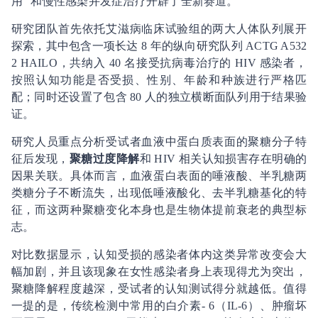
用” 和慢性感染并发症治疗开辟了全新赛道。
研究团队首先依托艾滋病临床试验组的两大人体队列展开
探索，其中包含一项长达 8 年的纵向研究队列 ACTG A532
2 HAILO，共纳入 40 名接受抗病毒治疗的 HIV 感染者，
按照认知功能是否受损、性别、年龄和种族进行严格匹
配；同时还设置了包含 80 人的独立横断面队列用于结果验
证。
研究人员重点分析受试者血液中蛋白质表面的聚糖分子特
征后发现，
聚糖过度降解
和 HIV 相关认知损害存在明确的
因果关联。具体而言，血液蛋白表面的唾液酸、半乳糖两
类糖分子不断流失，出现低唾液酸化、去半乳糖基化的特
征，而这两种聚糖变化本身也是生物体提前衰老的典型标
志。
对比数据显示，认知受损的感染者体内这类异常改变会大
幅加剧，并且该现象在女性感染者身上表现得尤为突出，
聚糖降解程度越深，受试者的认知测试得分就越低。值得
一提的是，传统检测中常用的白介素- 6（IL-6）、肿瘤坏