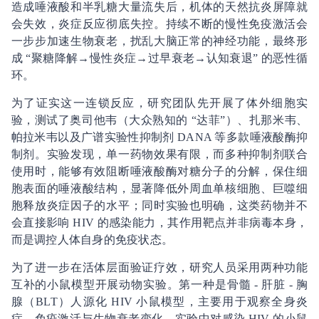
造成唾液酸和半乳糖大量流失后，机体的天然抗炎屏障就
会失效，炎症反应彻底失控。持续不断的慢性免疫激活会
一步步加速生物衰老，扰乱大脑正常的神经功能，最终形
成 “聚糖降解→慢性炎症→过早衰老→认知衰退” 的恶性循
环。
为了证实这一连锁反应，研究团队先开展了体外细胞实
验，测试了奥司他韦（大众熟知的 “达菲”）、扎那米韦、
帕拉米韦以及广谱实验性抑制剂 DANA 等多款唾液酸酶抑
制剂。实验发现，单一药物效果有限，而多种抑制剂联合
使用时，能够有效阻断唾液酸酶对糖分子的分解，保住细
胞表面的唾液酸结构，显著降低外周血单核细胞、巨噬细
胞释放炎症因子的水平；同时实验也明确，这类药物并不
会直接影响 HIV 的感染能力，其作用靶点并非病毒本身，
而是调控人体自身的免疫状态。
为了进一步在活体层面验证疗效，研究人员采用两种功能
互补的小鼠模型开展动物实验。第一种是骨髓 - 肝脏 - 胸
腺（BLT）人源化 HIV 小鼠模型，主要用于观察全身炎
症、免疫激活与生物衰老变化。实验中对感染 HIV 的小鼠