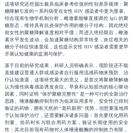
这项研究还挖掘出极具临床参考价值的性别差异规律：聚
糖降解引发的一系列病变在女性 HIV 感染者中更为显著。
结合现有生物学机制分析，雌激素能够直接调控 IgG 的聚
糖形态，维持具有抗炎保护作用的糖分子结构，因此绝经
前女性的聚糖降解速度相对平缓；而进入绝经期后，雌激
素水平发生波动，会加速聚糖结构异常转变，炎症相关的
糖分子特征快速显现，这也提示女性 HIV 感染者需要更早
开展认知健康的监测与保护。
基于目前的研究成果，科研人员明确表示，现阶段还不能
直接建议普通人群或感染者自行服用流感药物来预防、治
疗认知衰退，这项研究最大的意义，是首次将聚糖降解确
认为慢性病毒感染诱发炎症、早衰和认知损伤的核心驱动
因素，同时证明 “保护聚糖完整性” 是一种可行的全新治疗
思路。唾液酸酶抑制剂作为临床应用多年、安全性已得到
验证的药物，拥有天然的 “老药新用” 优势，但想要落地用
于认知保护治疗，还需要解决诸多问题：首先要优化用药
剂量、给药时长与联合用药方案，验证长期使用的安全
性；其次目前现有药物对人体唾液酸酶的抑制效力有限，