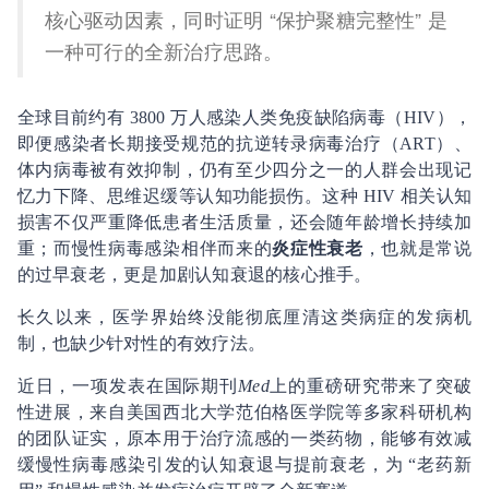
核心驱动因素，同时证明 “保护聚糖完整性” 是
一种可行的全新治疗思路。
全球目前约有 3800 万人感染人类免疫缺陷病毒（HIV），
即便感染者长期接受规范的抗逆转录病毒治疗（ART）、
体内病毒被有效抑制，仍有至少四分之一的人群会出现记
忆力下降、思维迟缓等认知功能损伤。这种 HIV 相关认知
损害不仅严重降低患者生活质量，还会随年龄增长持续加
重；而慢性病毒感染相伴而来的
炎症性衰老
，也就是常说
的过早衰老，更是加剧认知衰退的核心推手。
长久以来，医学界始终没能彻底厘清这类病症的发病机
制，也缺少针对性的有效疗法。
近日，一项发表在国际期刊
Med
上的重磅研究带来了突破
性进展，来自美国西北大学范伯格医学院等多家科研机构
的团队证实，原本用于治疗流感的一类药物，能够有效减
缓慢性病毒感染引发的认知衰退与提前衰老，为 “老药新