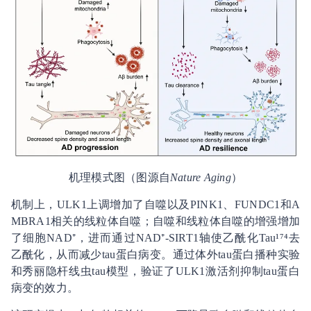
机理模式图（图源自
Nature Aging
）
机制上，ULK1上调增加了自噬以及PINK1、FUNDC1和A
MBRA1相关的线粒体自噬；自噬和线粒体自噬的增强增加
了细胞NAD⁺，进而通过NAD⁺-SIRT1轴使乙酰化Tau¹⁷⁴去
乙酰化，从而减少tau蛋白病变。通过体外tau蛋白播种实验
和秀丽隐杆线虫tau模型，验证了ULK1激活剂抑制tau蛋白
病变的效力。