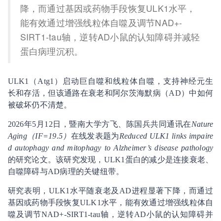
降，而通过基因或药物手段恢复ULK1水平，
能有效通过增强线粒体自噬及调节NAD+-
SIRT1-tau轴，逆转AD小鼠的认知障碍并减轻
蛋白病理沉积。
ULK1（Atg1）启动巨自噬和线粒体自噬，支持神经元生
长和存活，但该通路在衰老和阿尔茨海默病（AD）中如何
被破坏仍不清楚。
2026年5月12日，暨南大学方飞、陈国兵共同通讯在
Nature
Aging（IF=19.5）
在线发表题为
Reduced ULK1 links impaire
d autophagy and mitophagy to Alzheimer’s disease pathology
的研究论文。该研究发现，ULK1蛋白的减少是连接衰老、
自噬障碍与AD病理的关键纽带。
研究表明，ULK1水平随衰老及AD进程显著下降，而通过
基因或药物手段恢复ULK1水平，能有效通过增强线粒体自
噬及调节NAD+-SIRT1-tau轴，逆转AD小鼠的认知障碍并