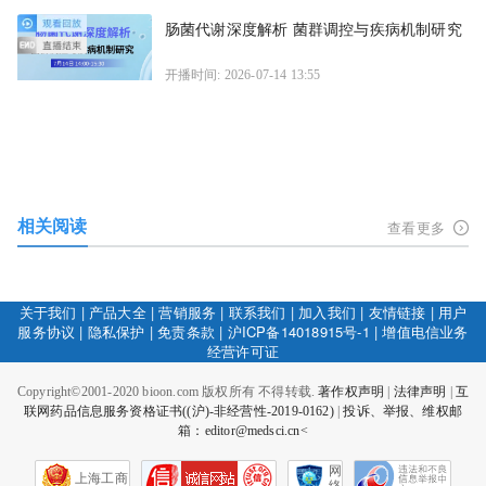
肠菌代谢深度解析 菌群调控与疾病机制研究
开播时间: 2026-07-14 13:55
相关阅读
查看更多
关于我们
|
产品大全
|
营销服务
|
联系我们
|
加入我们
|
友情链接
|
用户
服务协议
|
隐私保护
|
免责条款
|
沪ICP备14018915号-1
|
增值电信业务
经营许可证
Copyright©2001-2020 bioon.com 版权所有 不得转载.
著作权声明
|
法律声明
|
互
联网药品信息服务资格证书((沪)-非经营性-2019-0162)
|
投诉、举报、维权邮
箱：editor@medsci.cn<
网
上海工商
络