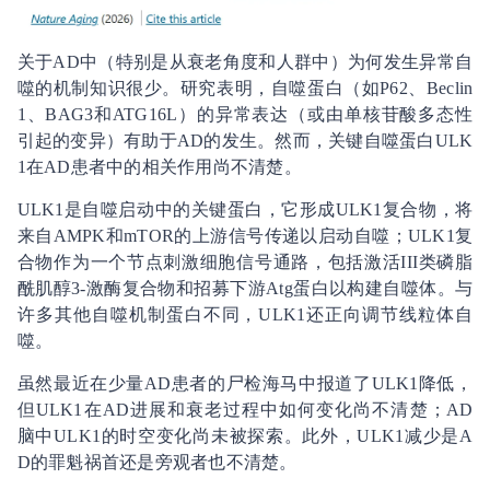
关于AD中（特别是从衰老角度和人群中）为何发生异常自
噬的机制知识很少。研究表明，自噬蛋白（如P62、Beclin
1、BAG3和ATG16L）的异常表达（或由单核苷酸多态性
引起的变异）有助于AD的发生。然而，关键自噬蛋白ULK
1在AD患者中的相关作用尚不清楚。
ULK1是自噬启动中的关键蛋白，它形成ULK1复合物，将
来自AMPK和mTOR的上游信号传递以启动自噬；ULK1复
合物作为一个节点刺激细胞信号通路，包括激活III类磷脂
酰肌醇3-激酶复合物和招募下游Atg蛋白以构建自噬体。与
许多其他自噬机制蛋白不同，ULK1还正向调节线粒体自
噬。
虽然最近在少量AD患者的尸检海马中报道了ULK1降低，
但ULK1在AD进展和衰老过程中如何变化尚不清楚；AD
脑中ULK1的时空变化尚未被探索。此外，ULK1减少是A
D的罪魁祸首还是旁观者也不清楚。