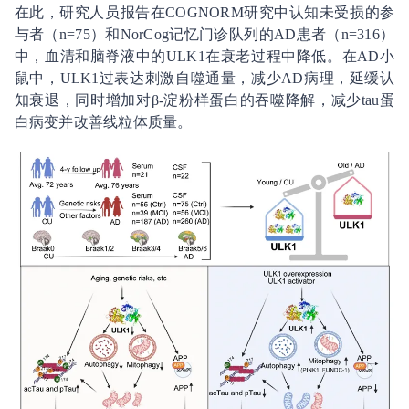
在此，研究人员报告在COGNORM研究中认知未受损的参
与者（n=75）和NorCog记忆门诊队列的AD患者（n=316）
中，血清和脑脊液中的ULK1在衰老过程中降低。在AD小
鼠中，ULK1过表达刺激自噬通量，减少AD病理，延缓认
知衰退，同时增加对β-淀粉样蛋白的吞噬降解，减少tau蛋
白病变并改善线粒体质量。