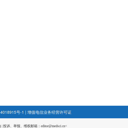
4018915号-1
|
增值电信业务经营许可证
)
|
投诉、举报、维权邮箱：editor@medsci.cn<