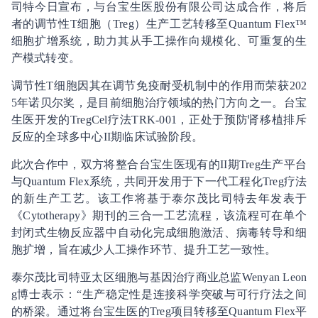
司特今日宣布，与台宝生医股份有限公司达成合作，将后
者的调节性T细胞（Treg）生产工艺转移至Quantum Flex™
细胞扩增系统，助力其从手工操作向规模化、可重复的生
产模式转变。
调节性T细胞因其在调节免疫耐受机制中的作用而荣获202
5年诺贝尔奖，是目前细胞治疗领域的热门方向之一。台宝
生医开发的TregCel疗法TRK-001，正处于预防肾移植排斥
反应的全球多中心II期临床试验阶段。
此次合作中，双方将整合台宝生医现有的II期Treg生产平台
与Quantum Flex系统，共同开发用于下一代工程化Treg疗法
的新生产工艺。该工作将基于泰尔茂比司特去年发表于
《Cytotherapy》期刊的三合一工艺流程，该流程可在单个
封闭式生物反应器中自动化完成细胞激活、病毒转导和细
胞扩增，旨在减少人工操作环节、提升工艺一致性。
泰尔茂比司特亚太区细胞与基因治疗商业总监Wenyan Leon
g博士表示：“生产稳定性是连接科学突破与可行疗法之间
的桥梁。通过将台宝生医的Treg项目转移至Quantum Flex平