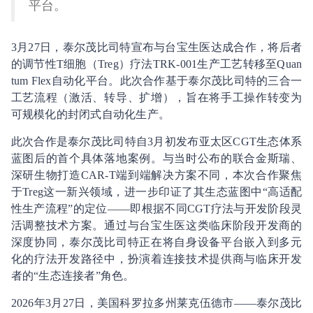
平台。
3月27日，泰尔茂比司特宣布与台宝生医达成合作，将后者
的调节性T细胞（Treg）疗法TRK-001生产工艺转移至Quan
tum Flex自动化平台。此次合作基于泰尔茂比司特的三合一
工艺流程（激活、转导、扩增），旨在将手工操作转变为
可规模化的封闭式自动化生产。
此次合作是泰尔茂比司特自3月初发布亚太区CGT生态体系
蓝图后的首个具体落地案例。与当时公布的联合金斯瑞、
深研生物打造CAR-T端到端解决方案不同，本次合作聚焦
于Treg这一新兴领域，进一步印证了其生态蓝图中“高适配
性生产流程”的定位——即根据不同CGT疗法与开发阶段灵
活调整技术方案。通过与台宝生医这类临床阶段开发商的
深度协同，泰尔茂比司特正在将自身设备平台嵌入到多元
化的疗法开发路径中，扮演着连接技术提供商与临床开发
者的“生态连接者”角色。
2026年3月27日，美国科罗拉多州莱克伍德市——泰尔茂比