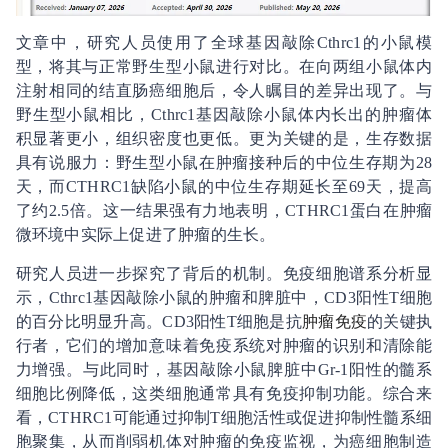
文章中，研究人员使用了全球基因敲除Cthrc1的小鼠模
型，将其与正常野生型小鼠进行对比。在向两组小鼠体内
注射相同的结直肠癌细胞后，令人瞩目的差异出现了。与
野生型小鼠相比，Cthrc1基因敲除小鼠体内长出的肿瘤体
积显著更小，组织密度也更低。更为关键的是，生存数据
具有说服力：野生型小鼠在肿瘤接种后的中位生存期为28
天，而CTHRC1缺陷小鼠的中位生存期延长至69天，提高
了约2.5倍。这一结果强有力地表明，CTHRC1蛋白在肿瘤
微环境中实际上促进了肿瘤的生长。
研究人员进一步探究了背后的机制。免疫细胞谱系分析显
示，Cthrc1基因敲除小鼠的肿瘤和脾脏中，CD3阳性T细胞
的百分比明显升高。CD3阳性T细胞是抗
肿瘤免疫
的关键执
行者，它们的增加意味着免疫系统对肿瘤的识别和清除能
力增强。与此同时，基因敲除小鼠脾脏中Gr-1阳性的髓系
细胞比例降低，这类细胞通常具有免疫抑制功能。综合来
看，CTHRC1可能通过抑制T细胞活性或促进抑制性髓系细
胞聚集，从而削弱机体对肿瘤的免疫监视，为癌细胞制造