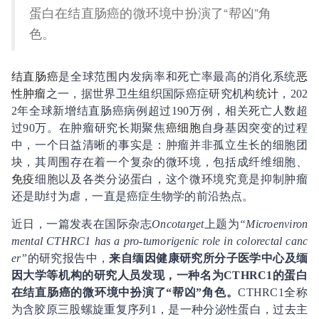
蛋白在结直肠癌的微环境中扮演了“帮凶”角
色。
结直肠癌
是全球范围内发病率和死亡率最高的消化系统
恶
性肿瘤
之一，据世界卫生组织国际癌症研究机构
统计
，202
2年全球新增结直肠癌病例超过190万例，相关死亡人数超
过90万。在肿瘤研究长期聚焦
癌细胞
自身基因突变的过程
中，一个日益清晰的事实是：肿瘤并非孤立生长的细胞团
块，其周围存在着一个复杂的微环境，包括成纤维细胞、
免疫
细胞以及各类分泌蛋白，这个微环境究竟是抑制肿瘤
还是助纣为虐，一直是癌症生物学的前沿热点。
近日，一篇发表在国际杂志
Oncotarget
上题为
“Microenviron
mental CTHRC1 has a pro-tumorigenic role in colorectal canc
er”
的研究报告中，
来自缅因健康研究所分子医学中心及缅
因大学等机构的研究人员发现，一种名为CTHRC1的蛋白
在结直肠癌的微环境中扮演了“帮凶”角色。
CTHRC1全称
为含胶原三股螺旋重复序列1，是一种分泌性蛋白，过去主