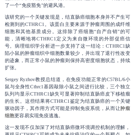
了一个“免疫豁免”的避风港。
该研究的一个关键发现是，结直肠癌细胞本身并不产生可
检测到的CTHRC1。该蛋白主要来源于肿瘤周围的成纤维
细胞和其他基质成分。这排除了癌细胞“自产自销”的可
能，清晰地将CTHRC1定义为来自微环境的外部促癌信
号。病理组织学分析进一步支持了这一结论：CTHRC1缺
陷小鼠的肿瘤组织中细胞数量较少，并出现了退行性改变
的迹象，而正常小鼠的肿瘤则保持高密度细胞状态，持续
扩张。
Sergey Ryzhov教授总结道，在免疫功能正常的C57BL/6小
鼠与全身性Cthrc1基因敲除小鼠之间进行比较，三个独立
队列均显示CTHRC1缺失可显著抑制结直肠癌皮下移植瘤
的生长。这些结果将CTHRC1鉴定为结直肠癌的一个关键
驱动因子，其作用方式可能是抑制免疫系统，从而让
肿瘤
细胞
更容易实现免疫逃逸。
这一发现不仅加深了对结直肠癌微环境调控机制的理解，
更提示CTHRC1可能成为未来抗癌治疗的一个新靶点。如