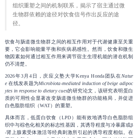
组织重塑之间的机制联系，揭示了宿主通过微
生物群依赖的途径对饮食信号作出反应的途
径。
饮食与肠道微生物群之间的相互作用对于代谢健康至关重
要，它会影响能量平衡和疾病易感性。然而，饮食和微生
物因素如何通过相互作用来调节宿主生理机能的潜在机制
仍不清楚。
2026年3月4日，庆应义塾大学Kenya Honda团队在
Natur
e
在线发表题为
Microbiota-mediated induction of beige adipoc
ytes in response to dietary cues
的研究论文，该研究表明蛋白
质的可用性会显著改变肠道微生物群的功能格局，并促进
白色脂肪组织（WAT）的重塑。
具体而言，低蛋白饮食（LPD）能有效地诱导白色脂肪组
织中与棕色化相关的标志性基因，其诱导程度与冷暴露或β
-肾上腺素受体激活等经典刺激所引起的诱导程度相似。在