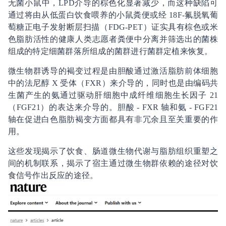
无菌小鼠中，LPD介导的棕色化显著减少，而这种缺陷可
通过将由从低蛋白饮食喂养的小鼠粪便或经 18F-氟脱氧葡
萄糖正电子发射断层扫描（FDG-PET）证实具有棕色或米
色脂肪活性的健康人类志愿者粪便中分离并筛选出的菌株
组成的特定细菌群落所组成的菌群进行菌群定植来恢复。
微生物群诱导的褐变过程是由胆酸通过激活脂肪前体细胞
中的法尼醇 X 受体（FXR）来介导的，同时也是由编码共
生菌产生的氨通过驱动肝细胞中成纤维细胞生长因子 21
（FGF21）的表达来介导的。胆酸 - FXR 轴和氨 - FGF21
轴在促进白色脂肪褐变方面都具有非冗余且至关重要的作
用。
这些发现揭示了饮食、肠道微生物代谢与脂肪组织重塑之
间的机制联系，揭示了宿主通过微生物群依赖的途径对饮
食信号作出反应的途径。