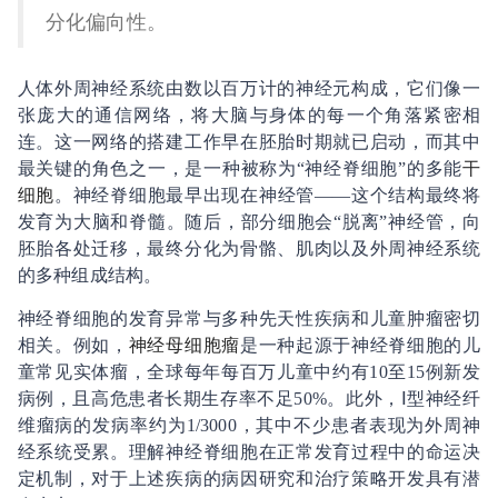
分化偏向性。
人体外周神经系统由数以百万计的神经元构成，它们像一
张庞大的通信网络，将大脑与身体的每一个角落紧密相
连。这一网络的搭建工作早在胚胎时期就已启动，而其中
最关键的角色之一，是一种被称为“神经脊细胞”的多能
干
细胞
。神经脊细胞最早出现在神经管——这个结构最终将
发育为大脑和脊髓。随后，部分细胞会“脱离”神经管，向
胚胎各处迁移，最终分化为骨骼、肌肉以及外周神经系统
的多种组成结构。
神经脊细胞的发育异常与多种先天性疾病和儿童肿瘤密切
相关。例如，
神经母细胞瘤
是一种起源于神经脊细胞的儿
童常见实体瘤，全球每年每百万儿童中约有10至15例新发
病例，且高危患者长期生存率不足50%。此外，Ⅰ型神经纤
维瘤病的发病率约为1/3000，其中不少患者表现为外周神
经系统受累。理解神经脊细胞在正常发育过程中的命运决
定机制，对于上述疾病的病因研究和治疗策略开发具有潜