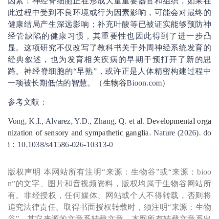
因素：神经脊细胞正在形成大量重要器官和组织，如果在
此过程中受到不良环境或行为因素影响，可能会对最终的
健康结局产生深远影响；补充叶酸等已被证实能够预防神
经管缺陷的健康习惯，其重要性也因此得到了进一步凸
显。这项研究不仅改写了教科书关于外周神经系统发育的
经典叙述，也为发育相关疾病的早期干预打开了新的思
路。神经脊细胞的“早熟”，或许正是人体精密构建过程中
一项被长期低估的智慧。（
生物谷
Bioon.com）
参考文献：
Vong, K.I., Alvarez, Y.D., Zhang, Q. et al.
Developmental orga
nization of sensory and sympathetic ganglia
. Nature (2026). do
i：10.1038/s41586-026-10313-0
版权声明 本网站所有注明“来源：生物谷”或“来源：bioo
n”的文字、图片和音视频资料，版权均属于生物谷网站所
有。非经授权，任何媒体、网站或个人不得转载，否则将
追究法律责任。取得书面授权转载时，须注明“来源：生物
谷”。其它来源的文章系转载文章，本网所有转载文章系出