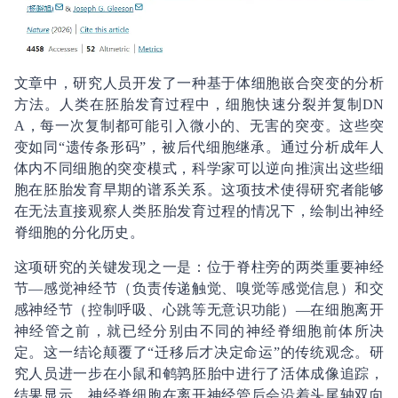
文章中，研究人员开发了一种基于体细胞嵌合突变的分析
方法。人类在胚胎发育过程中，细胞快速分裂并复制DN
A，每一次复制都可能引入微小的、无害的突变。这些突
变如同“遗传条形码”，被后代细胞继承。通过分析成年人
体内不同细胞的突变模式，科学家可以逆向推演出这些细
胞在胚胎发育早期的谱系关系。这项技术使得研究者能够
在无法直接观察人类胚胎发育过程的情况下，绘制出神经
脊细胞的分化历史。
这项研究的关键发现之一是：位于脊柱旁的两类重要神经
节—感觉神经节（负责传递触觉、嗅觉等感觉信息）和交
感神经节（控制呼吸、心跳等无意识功能）—在细胞离开
神经管之前，就已经分别由不同的神经脊细胞前体所决
定。这一结论颠覆了“迁移后才决定命运”的传统观念。研
究人员进一步在小鼠和鹌鹑胚胎中进行了活体成像追踪，
结果显示，神经脊细胞在离开神经管后会沿着头尾轴双向