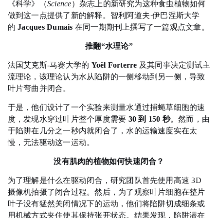
《科学》（
Science
）杂志上的新研究为这种食虫植物如何
做到这一点提供了新的解释。智利阿道夫·伊巴涅斯大学
的
Jacques Dumais
在同一期期刊上撰写了一篇观点文章。
推翻“水理论”
法国艾克斯-马赛大学的
Yoël Forterre
及其同事决定测试主
流理论，该理论认为水从陷阱的一侧移动到另一侧，导致
叶片弯曲并闭合。
于是，他们设计了一个实验来测量水通过捕蝇草细胞的速
度，发现水穿过叶片整个厚度需要
30 到 150 秒
。然而，由
于陷阱在几分之一秒内就闭合了，水的运输速度实在太
慢，无法驱动这一
运动
。
没有肌肉的植物如何快速闭合？
为了理解是什么在驱动闭合，研究团队首先使用高速 3D
摄像机拍摄了闭合过程。然后，为了观察叶片细胞在整片
叶子没有猛然关闭情况下的
运动
，他们将陷阱切成细条或
用机械方式夹住使其保持张开状态。结果发现，陷阱潜在