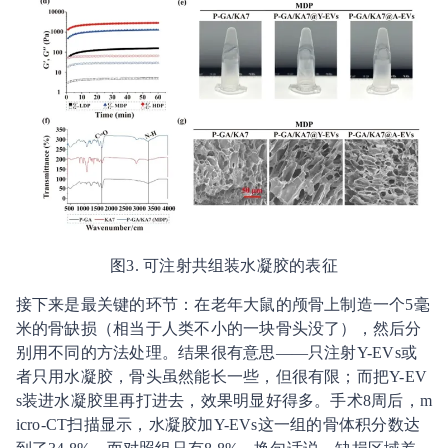
图3. 可注射共组装水凝胶的表征
接下来是最关键的环节：在老年大鼠的颅骨上制造一个5毫
米的骨缺损（相当于人类不小的一块骨头没了），然后分
别用不同的方法处理。结果很有意思——只注射Y-EVs或
者只用水凝胶，骨头虽然能长一些，但很有限；而把Y-EV
s装进水凝胶里再打进去，效果明显好得多。手术8周后，m
icro-CT扫描显示，水凝胶加Y-EVs这一组的骨体积分数达