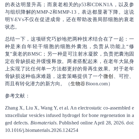
的表达明显升高；而衰老相关的p53和CDKN1A，以及参
与组织降解的MMP-2和MMP-13，表达都显著下降。这说
明Y-EVs不仅在促进成骨，还在帮助改善局部细胞的衰老
状态。
总结一下，这项研究巧妙地把两种技术结合在了一起：一
种是来自年轻干细胞的细胞外囊泡，负责从功能上“修
复”衰老的BMSC；另一种是可注射水凝胶，负责把囊泡固
定在骨缺损处并缓慢释放。两者搭配起来，在老年大鼠身
上实现了比任何单一方法都更好的骨再生效果。对于老年
骨缺损这种临床难题，这套策略提供了一个
微创
、可控、
而且有转化潜力的新方向。（
生物谷
Bioon.com）
参考文献：
Zhang X, Liu X, Wang Y, et al. An electrostatic co-assembled e
xtracellular vesicles infused hydrogel for bone regeneration in a
ged defects.
Biomaterials
. Published online April 28, 2026. doi:
10.1016/j.biomaterials.2026.124254