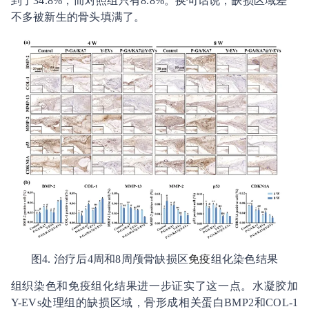
到了34.8%，而对照组只有8.8%。换句话说，缺损区域差
不多被新生的骨头填满了。
图4. 治疗后4周和8周颅骨缺损区
免疫
组化染色结果
组织染色和免疫组化结果进一步证实了这一点。水凝胶加
Y-EVs处理组的缺损区域，骨形成相关蛋白BMP2和COL-1