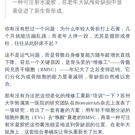
一种可注射水凝胶，在老年大鼠颅骨缺损中显
著促进了新生骨形成。
你有没有想过一个问题：为什么年轻人骨折打上石膏，几
个月就能活蹦乱跳；而老年人摔一跤，尤其是髋部或脊
柱，往往从此卧床不起？
这不是运气问题，而是骨骼自身修复能力随年龄增长直线
下降。背后一个关键原因，是骨头里的“维修工”——骨髓
间充质
干细胞
（BMSC）——年纪大了之后变得迟钝。它
们分化为成骨细胞的能力显著减弱，骨缺损自然难以愈
合。
那有没有办法把这些老化的维修工重新“培训”一下？苏州
大学附属第一医院的研究团队在
Biomaterials
杂志上发表了
一项研究，给出了一套有趣的方案：用年轻干细胞分泌的
细胞外囊泡（EVs）去“唤醒”
衰老
的BMSC，再靠一种可注
射水凝胶把这些囊泡稳妥地送到骨缺损的位置。在老年大
鼠身上，这套组合拳确实让骨头重新长了出来。