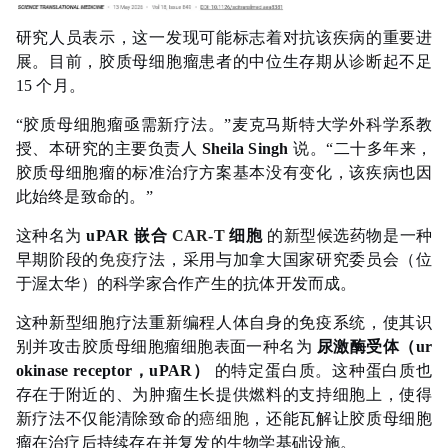
研究人员表示，这一发现可能标志着对抗该疾病的重要进
展。目前，胶质母细胞瘤患者的中位生存期从
诊断
起不足
15 个月。
“胶质母细胞瘤亟需新疗法。”麦克马斯特大学外科学系教
授、本研究的主要负责人
Sheila Singh
说。“二十多年来，
胶质母细胞瘤的标准治疗方案基本没有变化，该疾病也因
此始终是致命的。”
这种名为
uPAR 嵌合
CAR-T
细胞
的新型候选药物是一种
早期阶段的
免疫
疗法，采用与加拿大国家研究委员会（位
于渥太华）的科学家合作产生的抗体开发而成。
这种新型细胞疗法重新编程人体自身的免疫系统，使其识
别并攻击胶质母细胞瘤细胞表面一种名为
尿激酶受体（ur
okinase receptor，uPAR）
的特定蛋白质。这种蛋白质也
存在于附近的、为肿瘤生长提供燃料的支持细胞上，使得
新疗法不仅能清除致命的
癌细胞
，还能瓦解让胶质母细胞
瘤在治疗后持续存在并复发的生物学基础设施。