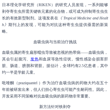
日本理化学研究所（RIKEN）的研究人员发现，一系列能够
剥夺寄生虫所需关键铁元素的化合物，或可成为抑制寄生虫生
长的有效新型制剂。这项发表在
《 Tropical Medicine and Healt
h》
期刊上的发现，可能为对抗这种寄生虫提供亟需的新策
略。
血吸虫病与当前治疗挑战
血吸虫属的寄生扁形蠕虫导致被忽视的热带病——血吸虫病，
其会引起腹泻、
发热
和血尿等急性症状。慢性感染会损害肝
脏、肠道、膀胱和肾脏。据估计，全球约有2.5亿患者，其中
约一半是学龄儿童。
吡喹酮（praziquantel ）作为治疗血吸虫病的药物大约在五十
年前被研发出来，但人们担心寄生虫可能产生耐药性。因此，
开发采用不同策略对抗血吸虫病的新药物非常重要。
新方法针对铁剥夺