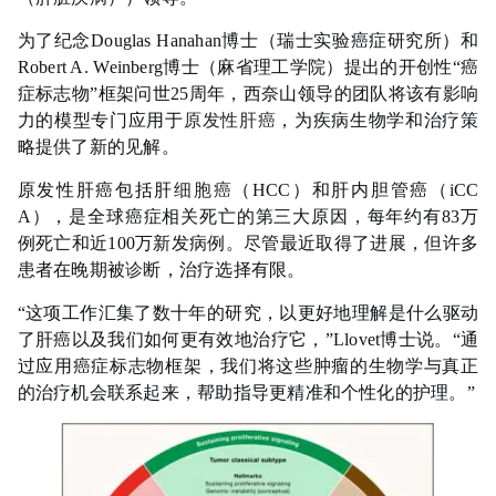
为了纪念Douglas Hanahan博士（瑞士实验癌症研究所）和
Robert A. Weinberg博士（麻省理工学院）提出的开创性“癌
症标志物”框架问世25周年，西奈山领导的团队将该有影响
力的模型专门应用于
原发性肝癌
，为疾病生物学和治疗策
略提供了新的见解。
原发性肝癌包括肝
细胞癌
（HCC）和肝内胆管癌（iCC
A），是全球癌症相关死亡的第三大原因，每年约有83万
例死亡和近100万新发病例。尽管最近取得了进展，但许多
患者在晚期被
诊断
，治疗选择有限。
“这项工作汇集了数十年的研究，以更好地理解是什么驱动
了肝癌以及我们如何更有效地治疗它，”Llovet博士说。“通
过应用癌症标志物框架，我们将这些肿瘤的生物学与真正
的治疗机会联系起来，帮助指导更精准和个性化的护理。”