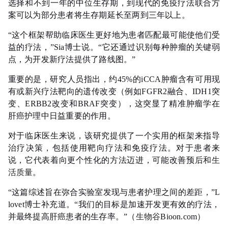
选择和不到一年的中位生存期，到现代的免疫疗法联合方
案可以为部分患者将生存期延长至两到三年以上。
“这个框架帮助临床医生更好地为患者匹配最可能使他们受
益的疗法，”Sia博士说。“它还通过识别每种肿瘤的关键弱
点，为开发新疗法提供了路线图。”
重要的是，研究人员指出，约45%的iCCA肿瘤含有可用现
有或新兴疗法靶向的遗传改变（例如FGFR2融合、IDH1突
变、ERBB2改变和BRAF突变），这突显了精准肿瘤学在
肝癌护理中日益重要的作用。
对于临床医生来说，该研究提供了一个实用的框架来指导
治疗决策，包括使用靶向疗法和免疫疗法。对于患者来
说，它代表着向更个性化的方法迈进，可能改善预后和
生
活质量
。
“这篇综述旨在弥合实验室发现与患者护理之间的差距，”L
lovet博士补充道。“我们的目标是加速开发更有效的疗法，
并最终提高肝癌患者的生存率。”（
生物谷
Bioon.com）