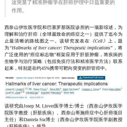
这突显了精准肿瘤学在肝癌护理中日益重要的
作用。
西奈山伊坎医学院和巴塞罗那医院诊所的一项新综述，为
理解和治疗
肝癌
（全球最致命的癌症之一）提供了迄今为
止最清晰的路线图之一。该研究发表在
《Cell》
上，题
为
“Hallmarks of liver cancer: Therapeutic implications”
，将
广泛使用的“癌症标志物”框架应用于肝脏肿瘤，将疾病的
生物学与治疗策略（包括
免疫
疗法和
精准
医学方法）联系
起来，特别是在约45%携带可靶向突变的
胆管癌
中。
该研究由Josep M. Llovet医学博士/博士（西奈山伊坎医学
院医学教授（肝脏疾病）、西奈山蒂施癌症中心肝癌项目
主任）和Daniela Sia博士（西奈山伊坎医学院医学副教授
（肝脏疾病））领导。