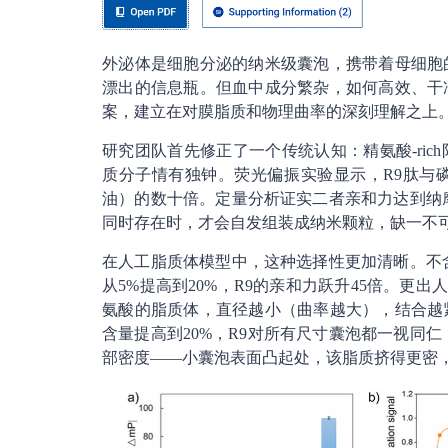
外泌体是细胞分泌的纳米级囊泡，携带着母细胞
漂出的信息瓶。但血中成分繁杂，如何高效、干
案，建立在对膜脂质和物理曲率的深刻理解之上
研究团队首先修正了一个传统认知：精氨酸-ri
质分子情有独钟。荧光偏振实验显示，R9肽与
油）的数十倍。定量分析证实二者亲和力达到纳
同时存在时，才会自发组装成纳米颗粒，缺一不
在人工脂质体模型中，这种选择性更加清晰。不
从5%提高到20%，R9的亲和力跃升45倍。更出
氨酸的脂质体，直径越小（曲率越大），结合越
含量提高到20%，R9对所有尺寸囊泡都一视同
部密度——小囊泡表面凸起处，该脂质挤得更密