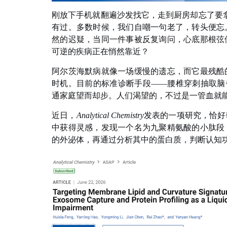
刚放下手机就翻遍沙发找它，走到厨房却忘了要拿什
有过。多数时候，我们自嘲一句老了，转头便忘
然的迟疑，当同一件事被反复询问，心底那根弦
可逆的疾病正在悄然靠近？
阿尔茨海默病就像一场缓慢的遗忘，而它最残酷
时机。目前的标准诊断手段——腰椎穿刺抽取脑
通家庭望而却步。人们渴望的，不过是一管血就
近日，
Analytical Chemistry
发表的一项研究，恰好
中获得灵感，发现一个名为九聚精氨酸的小肽段
的外泌体，再通过分析其中的蛋白质，判断认知