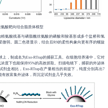
酰丝氨酸靶向结合脂质体模型
的精氨酸残基与磷脂酰丝氨酸的磷酸和羧基形成多个盐桥和氢
星微弱。圆二色谱显示，结合后R9的柔性构象向更有序的螺旋
上，制成名为Exo-RTrap的捕获工具。在细胞培养液中，它对
低浓度下也能保持95%的高效抓取。扫描电镜下，捕获的外泌体
盒相比，Exo-RTrap在产量相当的前提下，纯度分别高出7
也能有效富集外泌体，而沉淀试剂盒几乎失效。