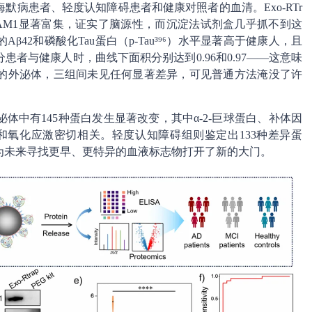
病患者、轻度认知障碍患者和健康对照者的血清。Exo-RTr
CAM1显著富集，证实了脑源性，而沉淀法试剂盒几乎抓不到这
β42和磷酸化Tau蛋白（p-Tau³⁹⁶）水平显著高于健康人，且
者与健康人时，曲线下面积分别达到0.96和0.97——这意味
的外泌体，三组间未见任何显著差异，可见普通方法淹没了许
中有145种蛋白发生显著改变，其中α-2-巨球蛋白、补体因
和氧化应激密切相关。轻度认知障碍组则鉴定出133种差异蛋
为未来寻找更早、更特异的血液标志物打开了新的大门。