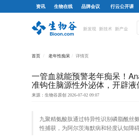
资讯
生物在线
品牌会议
行云公开课
首页
老年性痴呆
详情页
一管血就能预警老年痴呆！Analyt
准钩住脑源性外泌体，开辟液
来源：生物谷原创 2026-07-02 09:07
九聚精氨酸肽通过特异性识别磷脂酰丝
性捕获，为阿尔茨海默病和轻度认知障