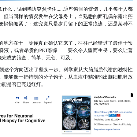
么，话到嘴边突然卡住......这些瞬间的恍惚，几乎每个人都
。但当同样的情况发生在父母身上，当熟悉的面孔偶尔露出茫
便悄悄绷紧了：这究竟只是岁月留下的正常痕迹，还是某种不
的地方在于，等你真正确认它来了，往往已经错过了最佳干预
脊液，或者昂贵的PET影像——要么令人望而生畏，要么让普
能完成的筛查，简单、无创、可及。
朝这个方向迈出了坚实一步。科学家从大脑脂质代谢的独特性
，能够像一把特制的分子钩子，从血液中精准钓出脑细胞释放
功能是否已亮起红灯。