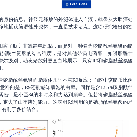
的身份信息。神经元释放的外泌体进入血液，就像从大脑深处
净地捕获脑源性外泌体，一直是技术堵点。这项研究给出的答
。
ch阳离子肽并非靠静电乱粘，而是对一种名为磷脂酰丝氨酸的脂
磷脂酰丝氨酸的结合强度，是对其他带负电磷脂（如磷脂酰甘
摩尔级别，动态光散射更直白地展示，只有R9和磷脂酰丝氨酸
可。
含磷脂酰丝氨酸的脂质体几乎不与R9反应；而膜中该脂质比例
人意料的是，R9还能感知囊泡的曲率。同样是含12.5%磷脂酰丝
紧密，最小至84纳米时亲和力达到顶峰。但若将磷脂酰丝氨酸
仁，丧失了曲率辨别能力。这表明R9利用的是磷脂酰丝氨酸的局
，有利于多价结合。