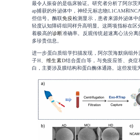
最令人振奋的是临床验证。研究者分析了阿尔茨海默
ap捕获的外泌体中，神经元标志物L1CAM和N
些信号。酶联
免疫
检测显示，患者来源外泌体中的A
轻度认知障碍组同样升高明显。这两项指标在区分患
着极高的
诊断
准确率。反观传统超速离心法分离
多珍贵信息。
进一步蛋白质组学扫描发现，阿尔茨海默病组外泌体
子H、
维生素D
结合蛋白等，与免疫应答、炎症
白，主要涉及膜结构和蛋白酶体通路。这些发现