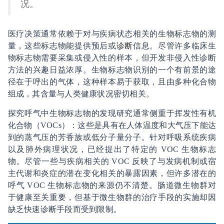
况。
医疗决策通常依赖于对与疾病状态相关的生物标志物的测
量，这些标志物能提供预后或
诊断
信息。尽管许多临床生
物标志物需要采集或侵入性的样本，但开发非侵入性诊断
方法的兴趣日益浓厚。生物标志物识别的一个有前景的途
径在于呼出的气体，这种样本易于获取，且由多种化合物
组成，其含量与人类健康状况密切相关。
探究呼气中生物标志物的发现研究通常侧重于挥发性有机
化合物（VOCs）：这些是具有在人体温度和大气压下能达
到的蒸气压的芳香族或低分子量分子。针对呼吸系统疾病
以及肺外病理状况，已经提出了特定的 VOC 生物标志
物。尽管一些与疾病相关的 VOC 反映了与发病机制或宿
主代谢和炎症的潜在变化相关的暴露因素，但许多潜在的
呼气 VOC 生物标志物的来源仍不清楚。肠道微生物群对
于健康至关重要，但基于微生物群的治疗手段的实施却因
缺乏快速诊断手段而受到限制。