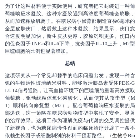
为了让这种材料便于实际使用，研究者把它封装进一种葡
萄糖响应水凝胶。这种水凝胶遇到高浓度葡萄糖会膨胀，
从而加速释放钒离子。在糖尿病小鼠背部制造直径6毫米的
全层皮肤伤口，然后敷上这种水凝胶。结果显示，伤口愈
合速度明显加快，新生皮肤更厚，胶原沉积更多。伤口内
的促炎因子TNF-α和IL-6下降，抗炎因子IL-10上升，M2型
巨噬细胞的比例也显著增加。
总结
这项研究从一个常见却棘手的临床问题出发，发现一种含
钒的生物活性玻璃纳米材料，能够激活胰岛素受体PI3K-G
LUT4信号通路，让高血糖环境下的巨噬细胞重新高效摄取
葡萄糖，驱动线粒体氧化磷酸化，从而使其从攻击型（M
1）顺利转向修复型（M2）。配合葡萄糖响应水凝胶的局
部递送，这一策略在糖尿病动物模型中实现了安全、显著
的治疗效果。这项工作为理解免疫与代谢的交叉调控提供
了新视角，也为糖尿病慢性创面的临床治疗开辟了一条不
依赖生长因子或细胞制剂的材料干预新路径。（
生物谷
Bio