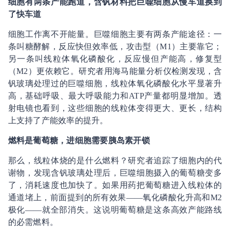
细胞有两条产能跑道，含钒材料把巨噬细胞从慢车道换到
了快车道
细胞工作离不开能量。巨噬细胞主要有两条产能途径：一
条叫糖酵解，反应快但效率低，攻击型（M1）主要靠它；
另一条叫线粒体氧化磷酸化，反应慢但产能高，修复型
（M2）更依赖它。研究者用海马能量分析仪检测发现，含
钒玻璃处理过的巨噬细胞，线粒体氧化磷酸化水平显著升
高，基础呼吸、最大呼吸能力和ATP产量都明显增加。透
射电镜也看到，这些细胞的线粒体变得更大、更长，结构
上支持了产能效率的提升。
燃料是葡萄糖，进细胞需要胰岛素开锁
那么，线粒体烧的是什么燃料？研究者追踪了细胞内的代
谢物，发现含钒玻璃处理后，巨噬细胞摄入的葡萄糖变多
了，消耗速度也加快了。如果用药把葡萄糖进入线粒体的
通道堵上，前面提到的所有效果——氧化磷酸化升高和M2
极化——就全部消失。这说明葡萄糖是这条高效产能路线
的必需燃料。