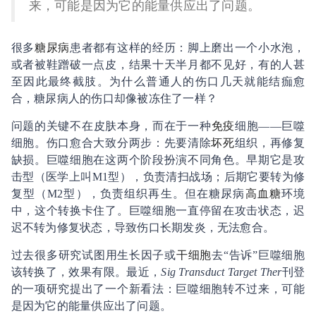
来，可能是因为它的能量供应出了问题。
很多
糖尿病
患者都有这样的经历：脚上磨出一个小水泡，
或者被鞋蹭破一点皮，结果十天半月都不见好，有的人甚
至因此最终截肢。为什么普通人的伤口几天就能结痂愈
合，糖尿病人的伤口却像被冻住了一样？
问题的关键不在皮肤本身，而在于一种
免疫
细胞——巨噬
细胞。伤口愈合大致分两步：先要清除
坏死
组织，再修复
缺损。巨噬细胞在这两个阶段扮演不同角色。早期它是攻
击型（医学上叫M1型），负责清扫战场；后期它要转为修
复型（M2型），负责组织再生。但在糖尿病
高血糖
环境
中，这个转换卡住了。巨噬细胞一直停留在攻击状态，迟
迟不转为修复状态，导致伤口长期发炎，无法愈合。
过去很多研究试图用生长因子或
干细胞
去“告诉”巨噬细胞
该转换了，效果有限。最近，
Sig Transduct Target Ther
刊登
的一项研究提出了一个新看法：巨噬细胞转不过来，可能
是因为它的能量供应出了问题。