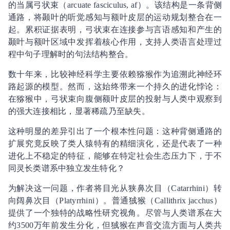
的当属弓状束（arcuate fasciculus, af）。该结构是一条背侧
通路，将颞叶的听觉感知与额叶皮层的运动规划整合在一
起。累积证据表明，弓状束在连接参与言语感知和产生的
颞叶与额叶区域中发挥着核心作用，支持人类语言处理过
程中句子理解时的句法结构整合。
数十年来，比较神经科学主要依赖猕猴作为追溯此神经环
路起源的模型。然而，这始终带来一个持久的进化悖论：
在猕猴中，弓状束向腹侧额叶皮层的投射与人类中观察到
的强大连接相比，显著稀疏乃至缺失。
这种明显的差异引出了一个根本性问题：这种背侧通路的
扩展究竟反映了类人猿特有的精细演化，还是代表了一种
进化上不稳定的特征，能够在特定社会生态压力下，于不
同灵长类谱系中独立发生特化？
为解决这一问题，作者将目光从狭鼻次目（Catarrhini）转
向阔鼻次目（Platyrrhini）。普通狨猴（Callithrix jacchus）
提供了一个独特的战略性研究视角。尽管与人类谱系在大
约3500万年前发生分化，但狨猴在声音交流方面与人类共