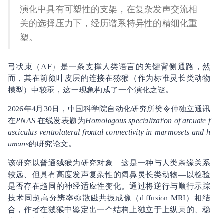
演化中具有可塑性的支架，在复杂发声交流相
关的选择压力下，经历谱系特异性的精细化重
塑。
弓状束（AF）是一条支撑人类语言的关键背侧通路，然
而，其在前额叶皮层的连接在猕猴（作为标准灵长类动物
模型）中较弱，这一现象构成了一个演化之谜。
2026年4月30日，中国科学院自动化研究所樊令仲独立通讯
在
PNAS
在线发表题为
Homologous specialization of arcuate f
asciculus ventrolateral frontal connectivity in marmosets and h
umans
的研究论文。
该研究以普通狨猴为研究对象—这是一种与人类亲缘关系
较远、但具有高度发声复杂性的阔鼻灵长类动物—以检验
是否存在趋同的神经适应性变化。通过将逆行与顺行示踪
技术同超高分辨率弥散磁共振成像（diffusion MRI）相结
合，作者在狨猴中鉴定出一个结构上独立于上纵束的、稳