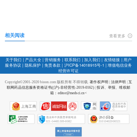
相关阅读
查看更多
关于我们
|
产品大全
|
营销服务
|
联系我们
|
加入我们
|
友情链接
|
用户
服务协议
|
隐私保护
|
免责条款
|
沪ICP备14018915号-1
|
增值电信业务
经营许可证
Copyright©2001-2020 bioon.com 版权所有 不得转载.
著作权声明
|
法律声明
|
互
联网药品信息服务资格证书((沪)-非经营性-2019-0162)
|
投诉、举报、维权邮
箱：editor@medsci.cn<
网
上海工商
络
社
会
征
021-54485309-8082
31010402000321
信
网