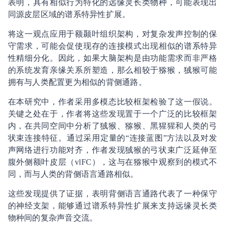
表明，具有相似行为特化的远缘灵长类物种，可能表现出
同源皮层区域的谱系特异性扩展。
将这一观点应用于额颞叶组织架构，对复杂发声控制的保
守需求，可能会促使现存的连接模式出现相似的谱系特异
性精细分化。因此，如果大脑架构是由功能需求而非严格
的系统发育亲缘关系所塑造，那么相较于猕猴，狨猴可能
拥有与人类配置更为相似的背侧通路。
在本研究中，作者采用多模态比较框架检验了这一假说。
关键之处在于，作者将这些发现置于一个广泛的比较框架
内，在共同空间中分析了狨猴、猕猴、黑猩猩和人类的弓
状束连接特征。通过采用定量的“连接蓝图”方法以及对发
声网络进行功能对齐，作者发现狨猴的弓状束广泛延伸至
腹外侧额叶皮层（vlFC），这与在猕猴中观察到的模式不
同，而与人类的背侧语言通路相似。
这些发现提供了证据，表明背侧语言通路代表了一种保守
的神经支架，能够通过谱系特异性扩展来支持远缘灵长类
物种间的复杂声音交流。