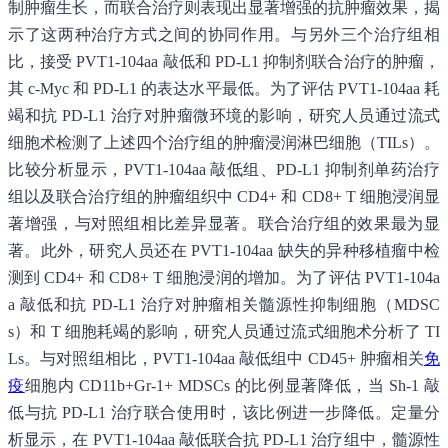
制肿瘤生长，而联合治疗则表现出显著增强的抗肿瘤效果，揭
示了这两种治疗方式之间的协同作用。与另外三个治疗组相
比，接受 PVT1-104aa 敲低和 PD-L1 抑制剂联合治疗的肿瘤，
其 c-Myc 和 PD-L1 的表达水平最低。为了评估 PVT1-104aa 耗
竭和抗 PD-L1 治疗对肿瘤微环境的影响，研究人员通过流式
细胞术检测了上述四个治疗组的肿瘤浸润淋巴细胞（TILs）。
比较分析显示，PVT1-104aa 敲低组、PD-L1 抑制剂单药治疗
组以及联合治疗组的肿瘤组织中 CD4+ 和 CD8+ T 细胞浸润显
著增强，与对照组相比差异显著。联合治疗组的效果最为显
著。此外，研究人员还在 PVT1-104aa 缺失的异种移植瘤中检
测到 CD4+ 和 CD8+ T 细胞浸润的增加。为了评估 PVT1-104a
a 敲低和抗 PD-L1 治疗对肿瘤相关髓源性抑制细胞（MDSC
s）和 T 细胞耗竭的影响，研究人员通过流式细胞术分析了 TI
Ls。与对照组相比，PVT1-104aa 敲低组中 CD45+ 肿瘤相关
免
疫
细胞内 CD11b+Gr-1+ MDSCs 的比例显著降低，当 Sh-1 敲
低与抗 PD-L1 治疗联合使用时，该比例进一步降低。定量分
析显示，在 PVT1-104aa 敲低联合抗 PD-L1 治疗组中，髓源性