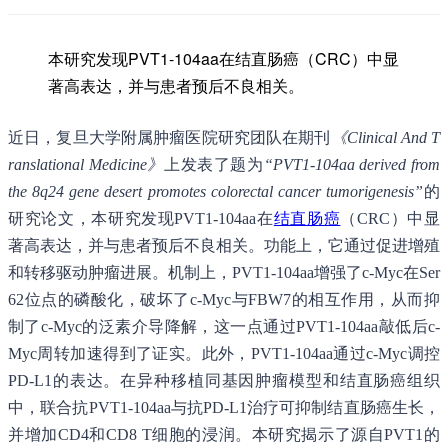
本研究发现PVT1-104aa在结直肠癌（CRC）中显
著高表达，并与患者预后不良相关。
近日，复旦大学附属肿瘤医院研究团队在期刊
《Clinical And T
ranslational Medicine》
上发表了题为
“PVT1-104aa derived from
the 8q24 gene desert promotes colorectal cancer tumorigenesis”
的
研究论文，本研究发现PVT1-104aa在
结直肠癌
（CRC）中显
著高表达，并与患者预后不良相关。功能上，它通过促进增殖
和转移驱动肿瘤进展。机制上，PVT1-104aa增强了c-Myc在Ser
62位点的磷酸化，破坏了c-Myc与FBW7的相互作用，从而抑
制了c-Myc的泛素介导降解，这一点通过PVT1-104aa敲低后c-
Myc周转加速得到了证实。此外，PVT1-104aa通过c-Myc调控
PD-L1的表达。在异种移植同基因肿瘤模型和结直肠癌组织
中，联合抗PVT1-104aa与抗PD-L1治疗可抑制结直肠癌生长，
并增加CD4和CD8 T细胞的浸润。本研究揭示了源自PVT1的