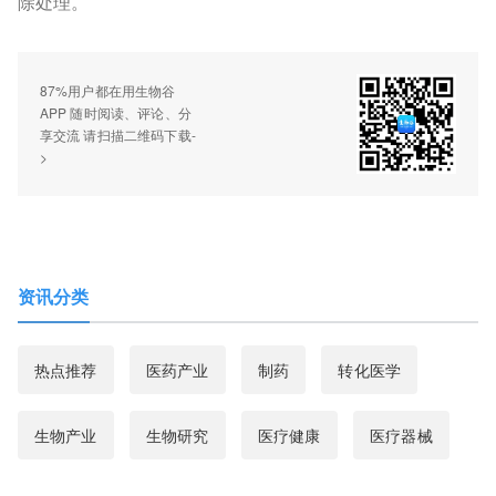
除处理。
87%用户都在用生物谷
APP 随时阅读、评论、分
享交流 请扫描二维码下载-
>
资讯分类
热点推荐
医药产业
制药
转化医学
生物产业
生物研究
医疗健康
医疗器械