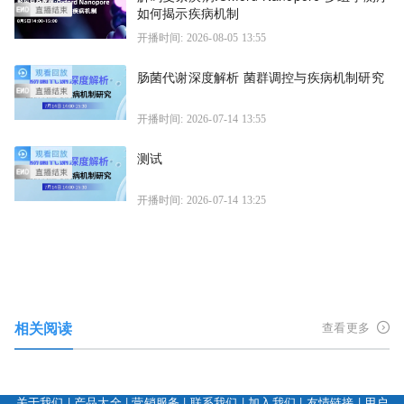
如何揭示疾病机制
开播时间: 2026-08-05 13:55
肠菌代谢深度解析 菌群调控与疾病机制研究
开播时间: 2026-07-14 13:55
测试
开播时间: 2026-07-14 13:25
相关阅读
查看更多
关于我们
|
产品大全
|
营销服务
|
联系我们
|
加入我们
|
友情链接
|
用户