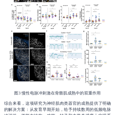
图3 慢性电脉冲刺激在骨骼肌成熟中的双重作用
综合来看，这项研究为神经肌肉类器官的成熟提供了明确
的解决方案：从发育早期开始，给予持续数周的低频电脉