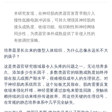
本研究发现，在神经肌肉类器官发育早期介入
慢性低频电脉冲训练，可持久增强其神经肌肉
接头成熟度、收缩功能、组织刚性和神经网络
同步性，为类器官体外成熟提供了非侵入性的
有效调控策略。
培养皿里长出来的微型人体组织，为什么总像永远长不大
的孩子？
这是类器官研究领域最令人头疼的问题之一。无论培养多
久、添加多少生长因子，多数类器官的细胞成熟度始终停
留在胎儿或围产期水平，很难模拟成年人的生理状态。对
于神经肌肉系统而言，这个短板尤其致命。肌肉需要反复
收缩来强化纤维，神经需要通过放电来塑造回路，突触依
赖持续的活动来维持传递效率。而这些关键的生理信号，
在常规的静态培养体系中几乎完全缺失。