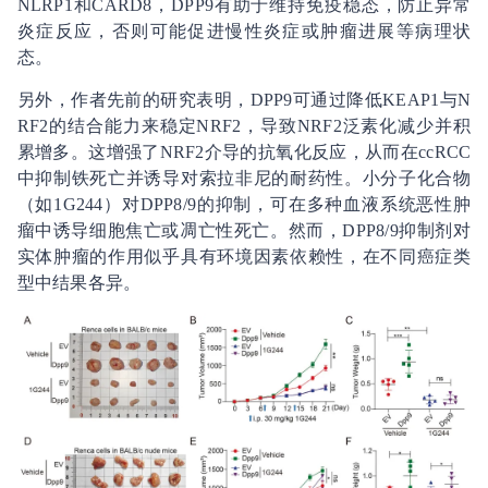
NLRP1和CARD8，DPP9有助于维持免疫稳态，防止异常
炎症反应，否则可能促进慢性炎症或肿瘤进展等病理状
态。
另外，作者先前的研究表明，DPP9可通过降低KEAP1与N
RF2的结合能力来稳定NRF2，导致NRF2泛素化减少并积
累增多。这增强了NRF2介导的抗氧化反应，从而在ccRCC
中抑制铁死亡并诱导对索拉非尼的耐药性。小分子化合物
（如1G244）对DPP8/9的抑制，可在多种血液系统恶性肿
瘤中诱导细胞焦亡或凋亡性死亡。然而，DPP8/9抑制剂对
实体肿瘤的作用似乎具有环境因素依赖性，在不同癌症类
型中结果各异。