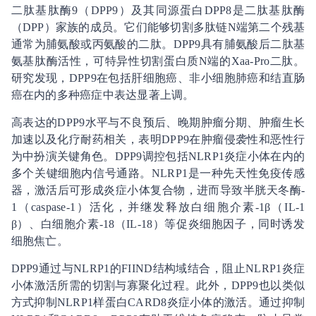
二肽基肽酶9（DPP9）及其同源蛋白DPP8是二肽基肽酶
（DPP）家族的成员。它们能够切割多肽链N端第二个残基
通常为脯氨酸或丙氨酸的二肽。DPP9具有脯氨酸后二肽基
氨基肽酶活性，可特异性切割蛋白质N端的Xaa-Pro二肽。
研究发现，DPP9在包括肝细胞癌、非小细胞肺癌和结直肠
癌在内的多种癌症中表达显著上调。
高表达的DPP9水平与不良预后、晚期肿瘤分期、肿瘤生长
加速以及化疗耐药相关，表明DPP9在肿瘤侵袭性和恶性行
为中扮演关键角色。DPP9调控包括NLRP1炎症小体在内的
多个关键细胞内信号通路。NLRP1是一种先天性免疫传感
器，激活后可形成炎症小体复合物，进而导致半胱天冬酶-
1（caspase-1）活化，并继发释放白细胞介素-1β（IL-1
β）、白细胞介素-18（IL-18）等促炎细胞因子，同时诱发
细胞焦亡。
DPP9通过与NLRP1的FIIND结构域结合，阻止NLRP1炎症
小体激活所需的切割与寡聚化过程。此外，DPP9也以类似
方式抑制NLRP1样蛋白CARD8炎症小体的激活。通过抑制