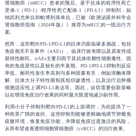
肾细胞癌（mRCC）患者的预后。基于抗体的程序性死亡
受体-1（PD-1）/程序性死亡配体-1（PD-L1）抑制剂，如
纳武利尤单抗和帕博利珠单抗，已被《欧洲泌尿外科学会
肾细胞癌指南（2024年版）》推荐为mRCC的一线治疗方
案。
然而，这些靶向PD-1/PD-L1的抗体仍面临诸多挑战，包括
免疫相关不良事件（irAEs）、临床疗效有限以及原发性或
获得性耐药。irAEs主要归因于其抗体依赖性细胞毒性、固
有的免疫原性以及较长的半衰期。PD-1/PD-L1抑制剂反应
率低、耐药性发生率高则与多种因素有关，例如溶酶体降
解、抗体大分子特性限制其组织渗透性，以及治疗后肿瘤
细胞适应性上调PD-L1表达等。因此，迫切需要创新策略
以在增强免疫治疗效果的同时最大限度地减少副作用。
利用小分子抑制剂靶向PD-L1的上游调控，为此提供了一
种前景广阔的途径。这些抑制剂能够更精确地调节肿瘤免
疫微环境，恢复免疫功能，并降低免疫过度激活的风险，
从而有望改善透明细胞肾细胞癌（ccRCC）的治疗效果。