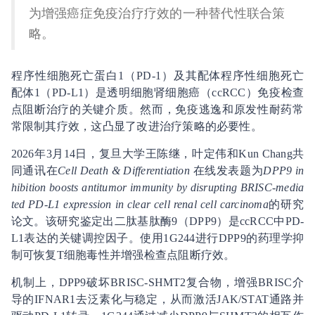
为增强癌症免疫治疗疗效的一种替代性联合策
略。
程序性细胞死亡蛋白1（PD-1）及其配体程序性细胞死亡
配体1（PD-L1）是透明细胞肾细胞癌（ccRCC）免疫检查
点阻断治疗的关键介质。然而，免疫逃逸和原发性耐药常
常限制其疗效，这凸显了改进治疗策略的必要性。
2026年3月14日，复旦大学王陈继，叶定伟和Kun Chang共
同通讯在
Cell Death & Differentiation
在线发表题为
DPP9 in
hibition boosts antitumor immunity by disrupting BRISC-media
ted PD-L1 expression in clear cell renal cell carcinoma
的研究
论文。该研究鉴定出二肽基肽酶9（DPP9）是ccRCC中PD-
L1表达的关键调控因子。使用1G244进行DPP9的药理学抑
制可恢复T细胞毒性并增强检查点阻断疗效。
机制上，DPP9破坏BRISC-SHMT2复合物，增强BRISC介
导的IFNAR1去泛素化与稳定，从而激活JAK/STAT通路并