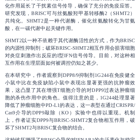
化作用延长了干扰素信号传导，确保了充分的免疫应答。
研究发现，BRISC可与丝氨酸羟甲基转移酶2（SHMT2）
共纯化。SHMT2是一种代谢酶，催化丝氨酸转化为甘氨
酸，在一碳代谢中起关键作用。
SHMT2以一种不依赖于其代谢酶活性的方式，作为BRISC
的内源性抑制剂；破坏BRISC-SHMT2相互作用会损害细胞
对炎症刺激作出反应的I型IFN信号传导。目前，对这种相
互作用在生理层面如何被调控仍知之甚少。
在本研究中，作者观察到DPP8/9抑制剂1G244在免疫健全
小鼠中比在免疫缺陷小鼠中表现出显著更强的抗肿瘤效
果，这凸显了其在增强T细胞介导的对DPP9过表达肿瘤细
胞的杀伤作用中的角色。值得注意的是，1G244处理显著
降低了肿瘤细胞中PD-L1的表达，这一表型在通过CRISPR/
Cas9介导的DPP9敲除（KO）实验中也得以重现。机制
上，作者证实DPP9与BRISC-SHMT2复合物相互作用，破
坏了SHMT2与BRISC复合物的结合。
这种破坏增强了BRISC介导的对IFNAR1的去泛素化与稳定