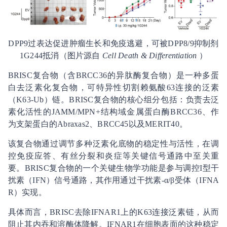
DPP9过表达促进肿瘤生长和免疫逃避，可被DPP8/9抑制剂
1G244抵消（图片源自
Cell Death & Differentiation
）
BRISC复合物（含BRCC36的异肽酶复合物）是一种多蛋
白去泛素化复合物，可特异性切割赖氨酸63连接的泛素
（K63-Ub）链。BRISC复合物的核心组分包括：负责去泛
素化活性的JAMM/MPN+结构域金属蛋白酶BRCC36、作
为支架蛋白的Abraxas2、BRCC45以及MERIT40。
该复合物通过调节多种泛素化底物的稳定性与活性，在调
控免疫应答、有丝分裂和炎症等关键信号通路中至关重
要。BRISC复合物的一个关键生物学功能是参与调控I型干
扰素（IFN）信号通路，其作用通过干扰素-α/β受体（IFNA
R）实现。
具体而言，BRISC去除IFNAR1上的K63连接泛素链，从而
阻止其内吞和溶酶体降解。IFNAR1在细胞表面的这种稳定