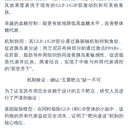
其效果显著优于现有的GLP-1/GIP双激动剂和司美格鲁
肽。
卓越的血糖控制：能更有效地降低
高血糖
水平，改善整体
糖代谢。
机制协同：其GLP-1/GIP部分通过脑肠轴机制抑制食欲、
促进胰岛素分泌；而兰尼芬布林部分则通过激活PPARs，
在肝脏、脂肪等外周组织协同改善胰岛素敏感性、促进脂
质代谢并抗炎。两者结合，实现了中枢与外周代谢调控
的“双管齐下”。
机制验证：确认“五重靶点”缺一不可
为了证实其作用完全依赖于设计的五个靶点，研究人员进
行了严谨的验证：
基因敲除模型：在同时敲除GLP-1和GIP受体的小鼠中，该
药物的所有代谢益处完全消失，证明了“靶向递送”机制的
核心地位。