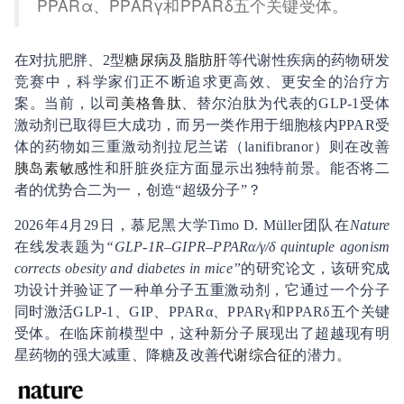
PPARα、PPARγ和PPARδ五个关键受体。
在对抗肥胖、2型
糖尿病
及
脂肪肝
等代谢性疾病的药物研发
竞赛中，科学家们正不断追求更高效、更安全的治疗方
案。当前，以
司美格鲁肽
、替尔泊肽为代表的GLP-1受体
激动剂已取得巨大成功，而另一类作用于细胞核内PPAR受
体的药物如三重激动剂拉尼兰诺（lanifibranor）则在改善
胰岛素敏感
性和肝脏炎症方面显示出独特前景。能否将二
者的优势合二为一，创造“超级分子”？
2026年4月29日，慕尼黑大学Timo D. Müller团队在
Nature
在线发表题为
“GLP-1R–GIPR–PPARα/γ/δ quintuple agonism
corrects obesity and diabetes in mice”
的研究论文，该研究成
功设计并验证了一种单分子五重激动剂，它通过一个分子
同时激活GLP-1、GIP、PPARα、PPARγ和PPARδ五个关键
受体。在临床前模型中，这种新分子展现出了超越现有明
星药物的强大减重、降糖及改善
代谢综合征
的潜力。