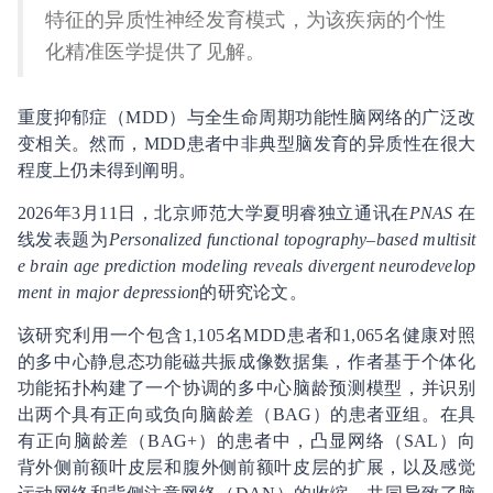
特征的异质性神经发育模式，为该疾病的个性
化精准医学提供了见解。
重度抑郁症（MDD）与全生命周期功能性脑网络的广泛改
变相关。然而，MDD患者中非典型脑发育的异质性在很大
程度上仍未得到阐明。
2026年3月11日，北京师范大学夏明睿独立通讯在
PNAS
在
线发表题为
Personalized functional topography–based multisit
e brain age prediction modeling reveals divergent neurodevelop
ment in major depression
的研究论文。
该研究利用一个包含1,105名MDD患者和1,065名健康对照
的多中心静息态功能磁共振成像数据集，作者基于个体化
功能拓扑构建了一个协调的多中心脑龄预测模型，并识别
出两个具有正向或负向脑龄差（BAG）的患者亚组。在具
有正向脑龄差（BAG+）的患者中，凸显网络（SAL）向
背外侧前额叶皮层和腹外侧前额叶皮层的扩展，以及感觉