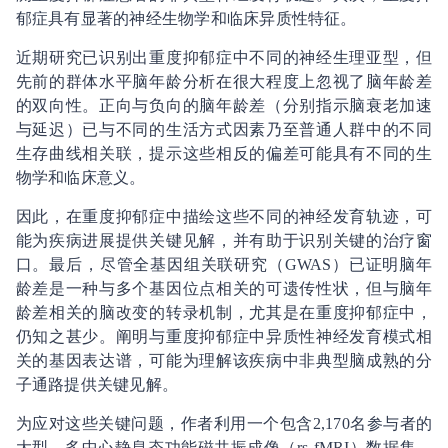
郁症具有显著的神经生物学和临床异质性特征。
近期研究已识别出重度抑郁症中不同的神经生理亚型，但
先前的群体水平脑年龄分析在很大程度上忽视了脑年龄差
的双向性。正向与负向的脑年龄差（分别指示脑衰老加速
与延迟）已与不同的生活方式因素乃至普通人群中的不同
生存曲线相关联，提示这些相反的偏差可能具有不同的生
物学和临床意义。
因此，在重度抑郁症中描绘这些不同的神经发育轨迹，可
能为疾病进展提供关键见解，并有助于识别关键的治疗窗
口。最后，尽管全基因组关联研究（GWAS）已证明脑年
龄差是一种与多个基因位点相关的可遗传性状，但与脑年
龄差相关的脑改变的转录机制，尤其是在重度抑郁症中，
仍知之甚少。阐明与重度抑郁症中异质性神经发育模式相
关的基因表达谱，可能为理解该疾病中非典型脑成熟的分
子通路提供关键见解。
为应对这些关键问题，作者利用一个包含2,170名参与者的
大型、多中心静息态功能磁共振成像（rs-fMRI）数据集，