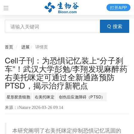
打开APP
搜索
首页
进展
详情页
Cell子刊：为恐惧记忆装上“分子刹
车”！武汉大学彭勉/李翔发现麻醉药
右美托咪定可通过全新通路预防
PTSD，揭示治疗新靶点
星形胶质细胞
右美托咪定
创伤后应激障碍（PTSD）
来源：iNature 2026-03-26 09:14
本研究阐明了右美托咪定抑制恐惧记忆巩固的