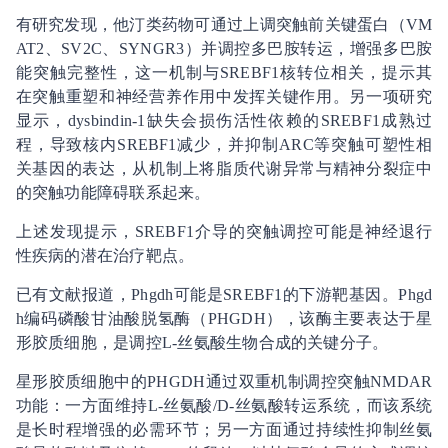
有研究发现，他汀类药物可通过上调突触前关键蛋白（VM
AT2、SV2C、SYNGR3）并调控多巴胺转运，增强多巴胺
能突触完整性，这一机制与SREBF1核转位相关，提示其
在突触重塑和神经营养作用中发挥关键作用。另一项研究
显示，dysbindin-1缺失会损伤活性依赖的SREBF1成熟过
程，导致核内SREBF1减少，并抑制ARC等突触可塑性相
关基因的表达，从机制上将脂质代谢异常与精神分裂症中
的突触功能障碍联系起来。
上述发现提示，SREBF1介导的突触调控可能是神经退行
性疾病的潜在治疗靶点。
已有文献报道，Phgdh可能是SREBF1的下游靶基因。Phgd
h编码磷酸甘油酸脱氢酶（PHGDH），该酶主要表达于星
形胶质细胞，是调控L-丝氨酸生物合成的关键分子。
星形胶质细胞中的PHGDH通过双重机制调控突触NMDAR
功能：一方面维持L-丝氨酸/D-丝氨酸转运系统，而该系统
是长时程增强的必需环节；另一方面通过持续性抑制丝氨