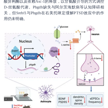
酸异构酶以及依赖Asc-1的释放，以甘氨酸介导的方式调控
D-丝氨酸代谢。Phgdh缺失与阿尔茨海默病等认知障碍相
关，但Srebf1与Phgdh在右美托咪定缓解PTSD效应中的作
用仍未明确。