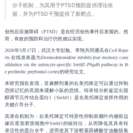
分子机制，为其用于PTSD预防提供理论依
据，并为PTSD干预提供了新靶点。
创伤后应激障碍（PTSD）是在经历创伤事件后发展的。然
而，有效的预防和治疗仍然难以实现。
2026年3月17日，武汉大学彭勉、李翔共同通讯在
Cell Repo
rts
在线发表题为
Dexmedetomidine inhibits fear memory cons
olidation via the astrocyte-specific Srebf1-Phgdh pathway in th
e prelimbic prefrontal cortex
的研究论文。
本研究报告发现，亚麻醉剂量的右美托咪定可以通过抑制
恐惧记忆的巩固来缓解小鼠的恐惧。转录组分析鉴定出固
醇调节元件结合蛋白1（Srebf1）是右美托咪定发挥作用的
关键介导分子。
其潜在机制为：右美托咪定可特异性抑制前额叶内侧前边
缘区星形胶质细胞中Srebf1的核转位，从而降低其具有转
录活性的蛋白水平，进而使其下游靶基因磷酸甘油酸脱氢