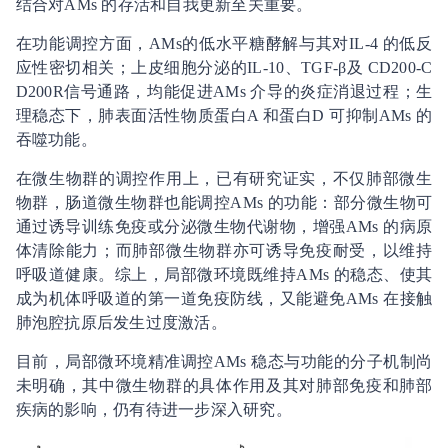
结合对AMs 的存活和自我更新至关重要。
在功能调控方面，AMs的低水平糖酵解与其对IL-4 的低反
应性密切相关；上皮细胞分泌的IL-10、TGF-β及 CD200-C
D200R信号通路，均能促进AMs 介导的炎症消退过程；生
理稳态下，肺表面活性物质蛋白A 和蛋白D 可抑制AMs 的
吞噬功能。
在微生物群的调控作用上，已有研究证实，不仅肺部微生
物群，肠道微生物群也能调控AMs 的功能：部分微生物可
通过诱导训练免疫或分泌微生物代谢物，增强AMs 的病原
体清除能力；而肺部微生物群亦可诱导免疫耐受，以维持
呼吸道健康。综上，局部微环境既维持AMs 的稳态、使其
成为机体呼吸道的第一道免疫防线，又能避免AMs 在接触
肺泡腔抗原后发生过度激活。
目前，局部微环境精准调控AMs 稳态与功能的分子机制尚
未明确，其中微生物群的具体作用及其对肺部免疫和肺部
疾病的影响，仍有待进一步深入研究。