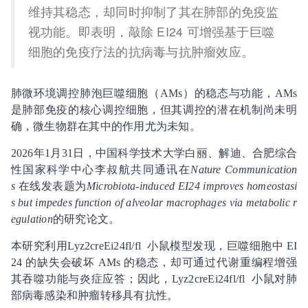
维持其稳态，却同时抑制了其在肺部的免疫监
视功能。即表明，敲除 EI24 可增强基于巨噬
细胞的免疫疗法的抗病毒与抗肿瘤效应。
肺微环境调控肺泡巨噬细胞（AMs）的稳态与功能，AMs
是肺部免疫的核心调控细胞，但其调控的潜在机制尚未明
确，微生物群在其中的作用尤为未知。
2026年1月31日，中国科学技术大学白丽、解迪、合肥综合
性国家科学中心李叔航共同通讯在
Nature Communication
s
在线发表题为
Microbiota-induced EI24 improves homeostasi
s but impedes function of alveolar macrophages via metabolic r
egulation
的研究论文。
本研究利用Lyz2creEi24fl/fl 小鼠模型发现，巨噬细胞中 EI
24 的缺失会破坏 AMs 的稳态，却可通过代谢重编程增强
其吞噬功能与炎症应答；因此，Lyz2creEi24fl/fl 小鼠对肺
部病毒感染和肿瘤转移具有抗性。