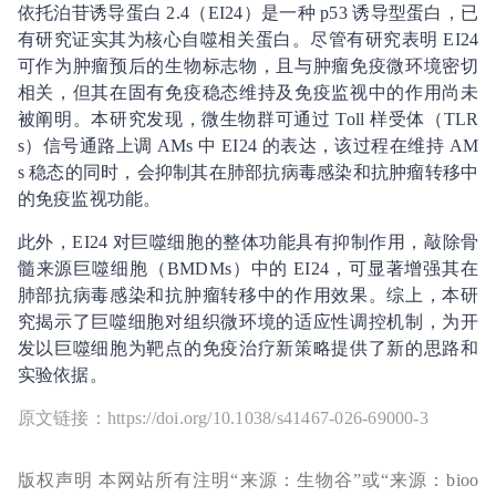
依托泊苷诱导蛋白 2.4（EI24）是一种 p53 诱导型蛋白，已
有研究证实其为核心自噬相关蛋白。尽管有研究表明 EI24
可作为肿瘤预后的生物标志物，且与肿瘤免疫微环境密切
相关，但其在固有免疫稳态维持及免疫监视中的作用尚未
被阐明。本研究发现，微生物群可通过 Toll 样受体（TLR
s）信号通路上调 AMs 中 EI24 的表达，该过程在维持 AM
s 稳态的同时，会抑制其在肺部抗病毒感染和抗肿瘤转移中
的免疫监视功能。
此外，EI24 对巨噬细胞的整体功能具有抑制作用，敲除骨
髓来源巨噬细胞（BMDMs）中的 EI24，可显著增强其在
肺部抗病毒感染和抗肿瘤转移中的作用效果。综上，本研
究揭示了巨噬细胞对组织微环境的适应性调控机制，为开
发以巨噬细胞为靶点的免疫治疗新策略提供了新的思路和
实验依据。
原文链接：https://doi.org/10.1038/s41467-026-69000-3
版权声明 本网站所有注明“来源：生物谷”或“来源：bioo