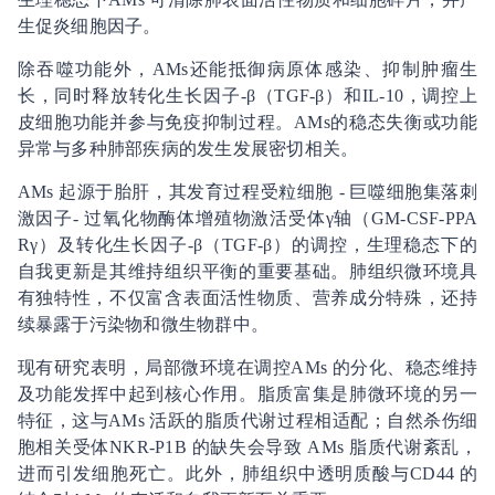
生促炎细胞因子。
除吞噬功能外，AMs还能抵御病原体感染、抑制肿瘤生
长，同时释放转化生长因子-β（TGF-β）和IL-10，调控上
皮细胞功能并参与免疫抑制过程。AMs的稳态失衡或功能
异常与多种肺部疾病的发生发展密切相关。
AMs 起源于胎肝，其发育过程受粒细胞 - 巨噬细胞集落刺
激因子- 过氧化物酶体增殖物激活受体γ轴（GM-CSF-PPA
Rγ）及转化生长因子-β（TGF-β）的调控，生理稳态下的
自我更新是其维持组织平衡的重要基础。肺组织微环境具
有独特性，不仅富含表面活性物质、营养成分特殊，还持
续暴露于污染物和微生物群中。
现有研究表明，局部微环境在调控AMs 的分化、稳态维持
及功能发挥中起到核心作用。脂质富集是肺微环境的另一
特征，这与AMs 活跃的脂质代谢过程相适配；自然杀伤细
胞相关受体NKR-P1B 的缺失会导致 AMs 脂质代谢紊乱，
进而引发细胞死亡。此外，肺组织中透明质酸与CD44 的