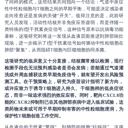
了同样的模式，这些结果共同指向一个结论：气道中炎症
性中性粒细胞与T细胞之间的早期平衡，可能是决定感染者
走向痊愈还是发病的关键“开关”。值得注意的是，此前研
究人员发现，活动性结核并非免疫应答虚弱，而是伴随一
类特殊的I型干扰素炎症信号，这种信号原本以抗病毒功能
著称，这项研究则将这一发现从血液层面推进到肺部病灶
现场，进一步揭示了I型干扰素信号如何驱动中性粒细胞在
肺部“聚集”，从而阻碍T细胞与巨噬细胞协同杀菌。
这项研究的临床意义十分直接，结核菌常难以检测，现行
检测手段也无法预判感染者是否会发病；若能通过气道灌
洗或外周血捕获这类早期免疫信号，就有望开发出风险预
测工具。在干预策略上，研究为疫苗设计指明了新方向，
或许应致力于诱导T细胞进入持久、干细胞样的低炎症状
态，而非一味追求强烈的效应应答。同时，靶向CXCL8功
能的CXCR2抑制剂已在其他肺部疾病中进入临床试验，这
类药物未来或可用于早期抑制有害的中性粒细胞浸润，为
保护性T细胞创造工作空间。
从血液中的干扰素“警报”，到肺部的细胞“拉锯战”，这项