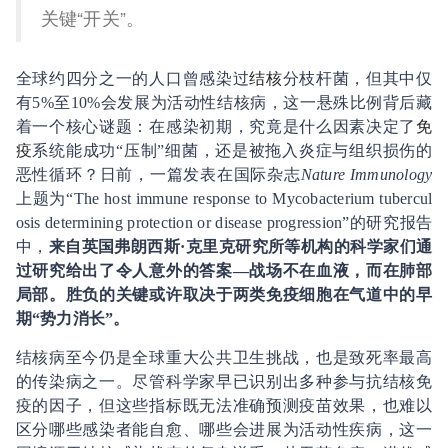
关键“开关”。
全球约四分之一的人口曾感染过
结核
分枝杆菌，但其中仅
有5%至10%会发展为活动性结核病，这一悬殊比例背后藏
着一个核心谜题：在感染初期，究竟是什么因素决定了
免
疫
系统能成功“压制”细菌，还是被拖入炎症与组织损伤的
恶性循环？日前，一篇发表在国际杂志
Nature Immunology
上题为“The host immune response to Mycobacterium tubercul
osis determining protection or disease progression”的研究报告
中，
来自英国弗朗西斯·克里克研究所等机构的科学家们通
过研究给出了令人意外的答案—战场不在血液，而在肺部
局部。胜负的关键或许取决于两类免疫细胞在气道中的早
期“势力消长”。
结核病至今仍是全球重大公共卫生挑战，也是致死率最高
的传染病之一。尽管科学家早已识别出多种参与抗结核免
疫的因子，但这些指标既无法准确预测疫苗效果，也难以
区分哪些感染者能自愈、哪些会进展为活动性疾病，这一