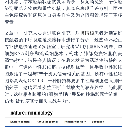
困境源于结核感染状态的复杂谱系—从无菌免疫、潜伏感
染到亚临床疾病和重症结核，其临床表现千差万别，而宿
主免疫应答和病原体自身多样性又为这幅图景增添了更多
变量。
文章中，研究人员通过联合研究，对
肺结核
患者近期家庭
接触者的下呼吸道灌洗液样本进行了分析。这些样本经由
专业快递快速送至实验室，研究者采用批量RNA测序、单
细胞RNA测序和流式细胞术，构建了肺部免疫细胞的高
清“快照”，结果令人惊讶：在后来发展为活动性结核的人
群中，气道内中性粒细胞占据绝对优势，且半数中性粒细
胞激活了一组与I型干扰素信号相关的基因。所有中性粒细
胞都高表达CXCL8—一种能招募更多中性粒细胞进入肺部
的分子，这暗示着炎症不断自我放大的潜在路径；与此同
时，这些患者肺部的T细胞呈现出明显的耗竭和死亡迹象，
仿佛“被过度驱使而失去战斗力”。