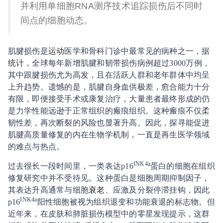
并利用单细胞RNA测序技术追踪损伤后不同时
间点的细胞动态。
肌腱损伤是
运动
医学和骨科门诊中最常见的病种之一，据
统计
，全球每年新增肌腱和韧带损伤病例超过3000万例，
其中跟腱损伤尤为高发，且在活跃人群和老年群体中均呈
上升趋势。遗憾的是，肌腱自身血供极差，愈合能力十分
有限，即便接受手术或康复治疗，大量患者最终形成的仍
是力学性能远逊于正常组织的瘢痕组织。这种瘢痕不仅柔
韧性差，再次断裂的风险也显著升高。因此，探寻能促进
肌腱高质量修复的内在生物学机制，一直是再生医学领域
的难点与热点。
INK4a
过去很长一段时间里，一类表达p16
蛋白的细胞在组织
修复研究中并不受待见。这种蛋白是细胞周期抑制因子，
其表达升高通常与细胞
衰老
、应激及分裂停滞挂钩，因此
INK4a
p16
阳性细胞被视为组织退变和功能衰退的标志物。但
近年来，在皮肤和肺脏损伤模型中的零星发现提示，这群