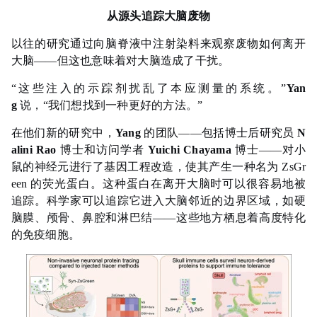
从源头追踪大脑废物
以往的研究通过向脑脊液中注射染料来观察废物如何离开
大脑——但这也意味着对大脑造成了干扰。
“这些注入的示踪剂扰乱了本应测量的系统。”
Yan
g
说，“我们想找到一种更好的方法。”
在他们新的研究中，
Yang
的团队——包括博士后研究员
N
alini Rao
博士和访问学者
Yuichi Chayama
博士——对小
鼠的神经元进行了基因工程改造，使其产生一种名为 ZsGr
een 的荧光蛋白。这种蛋白在离开大脑时可以很容易地被
追踪。科学家可以追踪它进入大脑邻近的边界区域，如硬
脑膜、颅骨、鼻腔和淋巴结——这些地方栖息着高度特化
的免疫细胞。