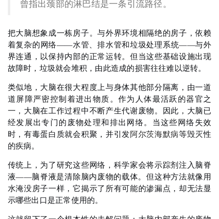
曾指出颈部的淋巴结是一条引流路径。
把大脑想象成一栋房子。与外界环境相隔绝的房子，依赖
着复杂的网络——水管、排水管和垃圾处理系统——与外
界连通，以保持内部的正常运转。但当这些基础设施出现
故障时，垃圾就会堆积，由此造成的损害往往难以逆转。
类似地，大脑在很大程度上与身体其他部分隔离，由一道
道屏障严密控制着进出物质。作为人体最活跃的器官之
一，大脑在工作过程中不断产生代谢废物。因此，大脑已
经发展出专门的废物处理和排出网络。当这些网络失效
时，有毒蛋白质就会积聚，并引发
阿尔茨海默病
等毁灭性
的疾病。
传统上，为了研究这些网络，科学家会将示踪剂注入脑脊
液——脑脊液是清除脑内废物的载体。但这种方法就像用
水淹没房子一样，它揭示了所有可能的渗漏点，却无法显
示哪些出口是正常使用的。