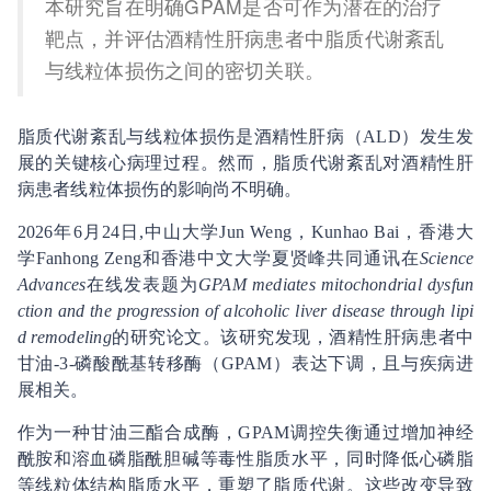
本研究旨在明确GPAM是否可作为潜在的治疗
靶点，并评估酒精性肝病患者中脂质代谢紊乱
与线粒体损伤之间的密切关联。
脂质代谢紊乱与线粒体损伤是酒精性肝病（ALD）发生发
展的关键核心病理过程。然而，脂质代谢紊乱对酒精性肝
病患者线粒体损伤的影响尚不明确。
2026年6月24日,中山大学Jun Weng，Kunhao Bai，香港大
学Fanhong Zeng和香港中文大学夏贤峰共同通讯在
Science
Advances
在线发表题为
GPAM mediates mitochondrial dysfun
ction and the progression of alcoholic liver disease through lipi
d remodeling
的研究论文。该研究发现，酒精性肝病患者中
甘油-3-磷酸酰基转移酶（GPAM）表达下调，且与疾病进
展相关。
作为一种甘油三酯合成酶，GPAM调控失衡通过增加神经
酰胺和溶血磷脂酰胆碱等毒性脂质水平，同时降低心磷脂
等线粒体结构脂质水平，重塑了脂质代谢。这些改变导致