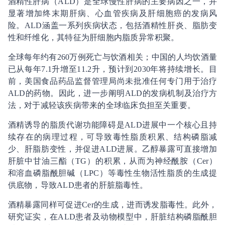
酒精性肝病（ALD）是全球慢性肝病的主要病因之一，并
显著增加终末期肝病、心血管疾病及肝细胞癌的发病风
险。ALD涵盖一系列疾病状态，包括酒精性肝炎、脂肪变
性和纤维化，其特征为肝细胞内脂质异常积聚。
全球每年约有260万例死亡与饮酒相关；中国的人均饮酒量
已从每年7.1升增至11.2升，预计到2030年将持续增长。目
前，美国食品药品监督管理局尚未批准任何专门用于治疗
ALD的药物。因此，进一步阐明ALD的发病机制及治疗方
法，对于减轻该疾病带来的全球临床负担至关重要。
酒精诱导的脂质代谢功能障碍是ALD进展中一个核心且持
续存在的病理过程，可导致毒性脂质积累、结构磷脂减
少、肝脂肪变性，并促进ALD进展。乙醇暴露可直接增加
肝脏中甘油三酯（TG）的积累，从而为神经酰胺（Cer）
和溶血磷脂酰胆碱（LPC）等毒性生物活性脂质的生成提
供底物，导致ALD患者的肝脏脂毒性。
酒精暴露同样可促进Cer的生成，进而诱发脂毒性。此外，
研究证实，在ALD患者及动物模型中，肝脏结构磷脂酰胆