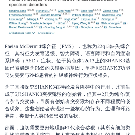
Phelan-McDermid综合征（PMS），也称为22q13缺失综合
征，其特征为发育迟缓、智力障碍、语言障碍和自闭症谱
系障碍（ASD）症状。位于染色体22q13上的SHANK3基
因已被确定为PMS的关键致病基因，单拷贝SHANK3功能
丧失突变与PMS患者的神经或神经行为症状相关。
为了直接探究SHANK3在神经发育障碍中的作用，此前生
成了5只SHANK3突变猕猴的创始者，但其中2只为纯合/复
合杂合突变体，且所有创始者突变猴均存在不同程度的嵌
合现象。这些创始者表现出一些核心的行为、生理和环路
异常，类似于人类PMS患者的症状。
然而，迫切需要更好地理解F1代杂合猕猴（其所有细胞类
型均携带单拷贝突变，与人类PMS患者相似）的表型。此