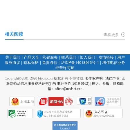
相关阅读
查看更多
关于我们
|
产品大全
|
营销服务
|
联系我们
|
加入我们
|
友情链接
|
用户
服务协议
|
隐私保护
|
免责条款
|
沪ICP备14018915号-1
|
增值电信业务
经营许可证
Copyright©2001-2020 bioon.com 版权所有 不得转载.
著作权声明
|
法律声明
|
互
联网药品信息服务资格证书((沪)-非经营性-2019-0162)
|
投诉、举报、维权邮
箱：editor@medsci.cn<
网
上海工商
络
社
会
征
021-54485309-8082
31010402000321
信
网