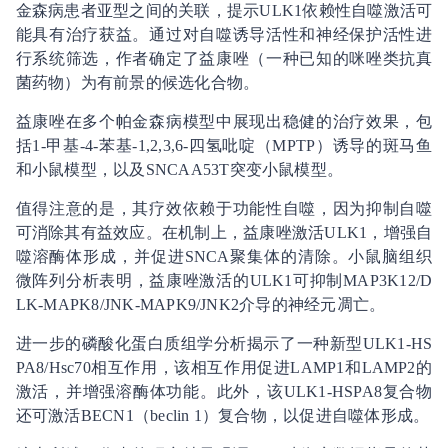
金森病患者亚型之间的关联，提示ULK1依赖性自噬激活可
能具有治疗获益。通过对自噬诱导活性和神经保护活性进
行系统筛选，作者确定了益康唑（一种已知的咪唑类抗真
菌药物）为有前景的候选化合物。
益康唑在多个帕金森病模型中展现出稳健的治疗效果，包
括1-甲基-4-苯基-1,2,3,6-四氢吡啶（MPTP）诱导的斑马鱼
和小鼠模型，以及SNCAA53T突变小鼠模型。
值得注意的是，其疗效依赖于功能性自噬，因为抑制自噬
可消除其有益效应。在机制上，益康唑激活ULK1，增强自
噬溶酶体形成，并促进SNCA聚集体的清除。小鼠脑组织
微阵列分析表明，益康唑激活的ULK1可抑制MAP3K12/D
LK-MAPK8/JNK-MAPK9/JNK2介导的神经元凋亡。
进一步的磷酸化蛋白质组学分析揭示了一种新型ULK1-HS
PA8/Hsc70相互作用，该相互作用促进LAMP1和LAMP2的
激活，并增强溶酶体功能。此外，该ULK1-HSPA8复合物
还可激活BECN1（beclin 1）复合物，以促进自噬体形成。