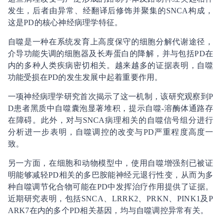
发生，后者由异常、经翻译后修饰并聚集的SNCA构成，
这是PD的核心神经病理学特征。
自噬是一种在系统发育上高度保守的细胞分解代谢途径，
介导功能失调的细胞器及长寿蛋白的降解，并与包括PD在
内的多种人类疾病密切相关。越来越多的证据表明，自噬
功能受损在PD的发生发展中起着重要作用。
一项神经病理学研究首次揭示了这一机制，该研究观察到P
D患者黑质中自噬囊泡显著堆积，提示自噬-溶酶体通路存
在障碍。此外，对与SNCA病理相关的自噬信号组分进行
分析进一步表明，自噬调控的改变与PD严重程度高度一
致。
另一方面，在细胞和动物模型中，使用自噬增强剂已被证
明能够减轻PD相关的多巴胺能神经元退行性变，从而为多
种自噬调节化合物可能在PD中发挥治疗作用提供了证据。
近期研究表明，包括SNCA、LRRK2、PRKN、PINK1及P
ARK7在内的多个PD相关基因，均与自噬调控异常有关。