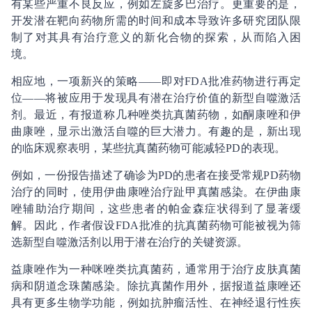
有某些严重不良反应，例如左旋多巴治疗。更重要的是，
开发潜在靶向药物所需的时间和成本导致许多研究团队限
制了对其具有治疗意义的新化合物的探索，从而陷入困
境。
相应地，一项新兴的策略——即对FDA批准药物进行再定
位——将被应用于发现具有潜在治疗价值的新型自噬激活
剂。最近，有报道称几种唑类抗真菌药物，如酮康唑和伊
曲康唑，显示出激活自噬的巨大潜力。有趣的是，新出现
的临床观察表明，某些抗真菌药物可能减轻PD的表现。
例如，一份报告描述了确诊为PD的患者在接受常规PD药物
治疗的同时，使用伊曲康唑治疗趾甲真菌感染。在伊曲康
唑辅助治疗期间，这些患者的帕金森症状得到了显著缓
解。因此，作者假设FDA批准的抗真菌药物可能被视为筛
选新型自噬激活剂以用于潜在治疗的关键资源。
益康唑作为一种咪唑类抗真菌药，通常用于治疗皮肤真菌
病和阴道念珠菌感染。除抗真菌作用外，据报道益康唑还
具有更多生物学功能，例如抗肿瘤活性、在神经退行性疾