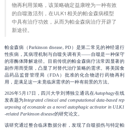
物再利用策略，该策略确定益康唑为一种有效
的自噬激活剂，在ULK1相关的帕金森病模型
中具有治疗功效，从而为帕金森病治疗开辟了
新途径。
帕金森病（Parkinson disease, PD）是第二常见的神经退行
性疾病，其病理机制与自噬失调有关——自噬是一种保守
的溶酶体降解途径。目前传统的帕金森病疗法常因显著的
副作用而受限，凸显了对替代治疗策略的需求。将美国食
品药品监督管理局（FDA）批准的化合物进行药物再利
用，是满足这一未竟临床需求的一种有前景的方法。
2026年5月17日，四川大学刘博独立通讯在
Autophagy
在线
发表题为
Integrated clinical and computational data-based rep
urposing of econazole as a novel autophagic activator in ULK1
-related Parkinson disease
的研究论文。
该研究通过整合临床数据分析，发现了自噬损伤与特定帕