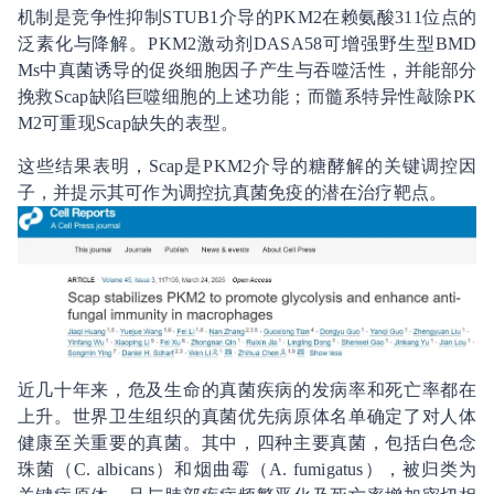
机制是竞争性抑制STUB1介导的PKM2在赖氨酸311位点的
泛素化与降解。PKM2激动剂DASA58可增强野生型BMD
Ms中真菌诱导的促炎细胞因子产生与吞噬活性，并能部分
挽救Scap缺陷巨噬细胞的上述功能；而髓系特异性敲除PK
M2可重现Scap缺失的表型。
这些结果表明，Scap是PKM2介导的糖酵解的关键调控因
子，并提示其可作为调控抗真菌免疫的潜在治疗靶点。
近几十年来，危及生命的真菌疾病的发病率和死亡率都在
上升。世界卫生组织的真菌优先病原体名单确定了对人体
健康至关重要的真菌。其中，四种主要真菌，包括白色念
珠菌（C. albicans）和烟曲霉（A. fumigatus），被归类为