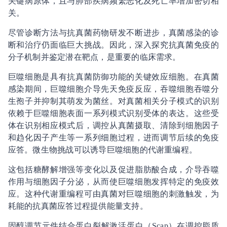
关键病原体，且与肺部疾病频繁恶化及死亡率增加密切相
关。
尽管诊断方法与抗真菌药物研发不断进步，真菌感染的诊
断和治疗仍面临巨大挑战。因此，深入探究抗真菌免疫的
分子机制并鉴定潜在靶点，是重要的临床需求。
巨噬细胞是具有抗真菌防御功能的关键效应细胞。在真菌
感染期间，巨噬细胞介导先天免疫反应，吞噬细胞吞噬分
生孢子并抑制其萌发为菌丝。对真菌相关分子模式的识别
依赖于巨噬细胞表面一系列模式识别受体的表达。这些受
体在识别相应模式后，调控从真菌摄取、清除到细胞因子
和趋化因子产生等一系列细胞过程，进而调节后续的免疫
应答。微生物挑战可以诱导巨噬细胞的代谢重编程。
这包括糖酵解增强等变化以及促进脂肪酸合成，介导吞噬
作用与细胞因子分泌，从而使巨噬细胞发挥特定的免疫效
应。这种代谢重编程可由真菌对巨噬细胞的刺激触发，为
耗能的抗真菌应答过程提供能量支持。
固醇调节元件结合蛋白裂解激活蛋白（Scap）在调控脂质