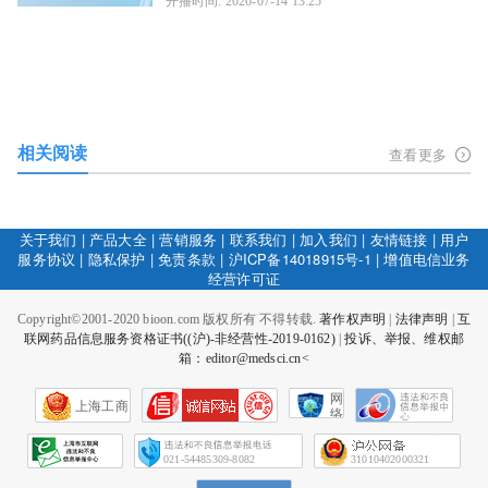
开播时间: 2026-07-14 13:25
相关阅读
查看更多
关于我们
|
产品大全
|
营销服务
|
联系我们
|
加入我们
|
友情链接
|
用户
服务协议
|
隐私保护
|
免责条款
|
沪ICP备14018915号-1
|
增值电信业务
经营许可证
Copyright©2001-2020 bioon.com 版权所有 不得转载.
著作权声明
|
法律声明
|
互
联网药品信息服务资格证书((沪)-非经营性-2019-0162)
|
投诉、举报、维权邮
箱：editor@medsci.cn<
网
上海工商
络
社
会
征
021-54485309-8082
31010402000321
信