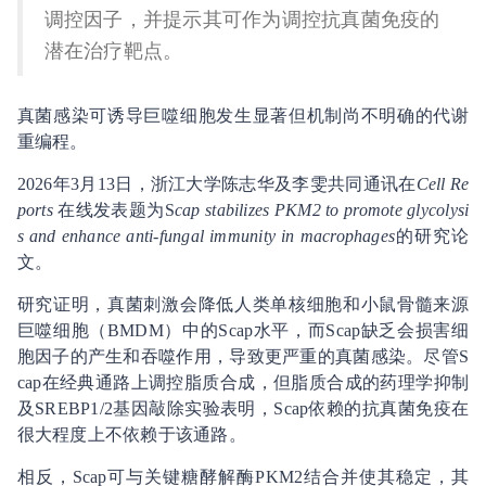
调控因子，并提示其可作为调控抗真菌免疫的
潜在治疗靶点。
真菌感染可诱导巨噬细胞发生显著但机制尚不明确的代谢
重编程。
2026年3月13日，浙江大学陈志华及李雯共同通讯在
Cell Re
ports
在线发表题为S
cap stabilizes PKM2 to promote glycolysi
s and enhance anti-fungal immunity in macrophages
的研究论
文。
研究证明，真菌刺激会降低人类单核细胞和小鼠骨髓来源
巨噬细胞（BMDM）中的Scap水平，而Scap缺乏会损害细
胞因子的产生和吞噬作用，导致更严重的真菌感染。尽管S
cap在经典通路上调控脂质合成，但脂质合成的药理学抑制
及SREBP1/2基因敲除实验表明，Scap依赖的抗真菌免疫在
很大程度上不依赖于该通路。
相反，Scap可与关键糖酵解酶PKM2结合并使其稳定，其