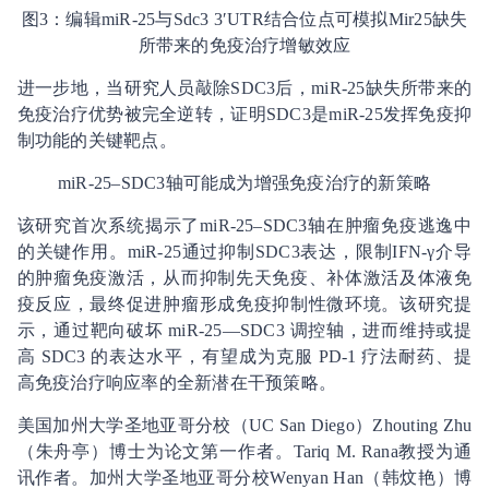
图3：编辑miR-25与Sdc3 3′UTR结合位点可模拟Mir25缺失
所带来的免疫治疗增敏效应
进一步地，当研究人员敲除SDC3后，miR-25缺失所带来的
免疫治疗优势被完全逆转，证明SDC3是miR-25发挥免疫抑
制功能的关键靶点。
miR-25–SDC3轴可能成为增强免疫治疗的新策略
该研究首次系统揭示了miR-25–SDC3轴在肿瘤免疫逃逸中
的关键作用。miR-25通过抑制SDC3表达，限制IFN-γ介导
的肿瘤免疫激活，从而抑制先天免疫、补体激活及体液免
疫反应，最终促进肿瘤形成免疫抑制性微环境。该研究提
示，通过靶向破坏 miR-25—SDC3 调控轴，进而维持或提
高 SDC3 的表达水平，有望成为克服 PD-1 疗法耐药、提
高免疫治疗响应率的全新潜在干预策略。
美国加州大学圣地亚哥分校（UC San Diego）Zhouting Zhu
（朱舟亭）博士为论文第一作者。Tariq M. Rana教授为通
讯作者。加州大学圣地亚哥分校Wenyan Han（韩炆艳）博