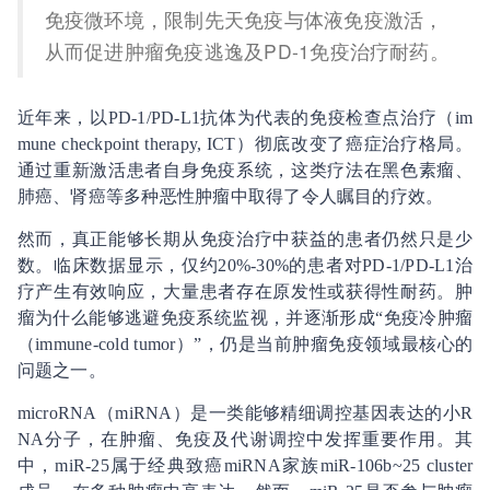
免疫微环境，限制先天免疫与体液免疫激活，
从而促进肿瘤免疫逃逸及PD-1免疫治疗耐药。
近年来，以PD-1/PD-L1抗体为代表的免疫检查点治疗（im
mune checkpoint therapy, ICT）彻底改变了癌症治疗格局。
通过重新激活患者自身免疫系统，这类疗法在黑色素瘤、
肺癌、肾癌等多种恶性肿瘤中取得了令人瞩目的疗效。
然而，真正能够长期从免疫治疗中获益的患者仍然只是少
数。临床数据显示，仅约20%-30%的患者对PD-1/PD-L1治
疗产生有效响应，大量患者存在原发性或获得性耐药。肿
瘤为什么能够逃避免疫系统监视，并逐渐形成“免疫冷肿瘤
（immune-cold tumor）”，仍是当前肿瘤免疫领域最核心的
问题之一。
microRNA（miRNA）是一类能够精细调控基因表达的小R
NA分子，在肿瘤、免疫及代谢调控中发挥重要作用。其
中，miR-25属于经典致癌miRNA家族miR-106b~25 cluster