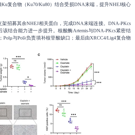
u复合物（Ku70/Ku80）结合受损DNA末端，提升NHEJ核心
架招募其余NHEJ相关蛋白，完成DNA末端连接。DNA-PKcs
结合能力进一步提升。核酸酶Artemis与DNA-PKcs紧密结
µ与Polλ负责填补核苷酸缺口；最后由XRCC4/Lig4复合物