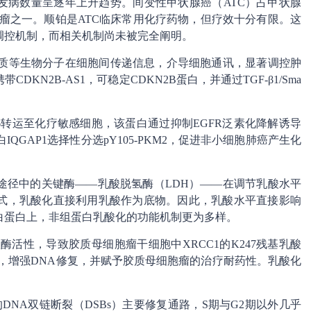
发病数量呈逐年上升趋势。间变性甲状腺癌（ATC）占甲状腺
瘤之一。顺铂是ATC临床常用化疗药物，但疗效十分有限。这
调控机制，而相关机制尚未被完全阐明。
脂质等生物分子在细胞间传递信息，介导细胞通讯，显著调控肿
N2B-AS1，可稳定CDKN2B蛋白，并通过TGF-β1/Sma
6转运至化疗敏感细胞，该蛋白通过抑制EGFR泛素化降解诱导
QGAP1选择性分选pY105-PKM2，促进非小细胞肺癌产生化
途径中的关键酶——乳酸脱氢酶（LDH）——在调节乳酸水平
式，乳酸化直接利用乳酸作为底物。因此，乳酸水平直接影响
白蛋白上，非组蛋白乳酸化的功能机制更为多样。
激酶活性，导致胶质母细胞瘤干细胞中XRCC1的K247残基乳酸
位，增强DNA修复，并赋予胶质母细胞瘤的治疗耐药性。乳酸化
DNA双链断裂（DSBs）主要修复通路，S期与G2期以外几乎