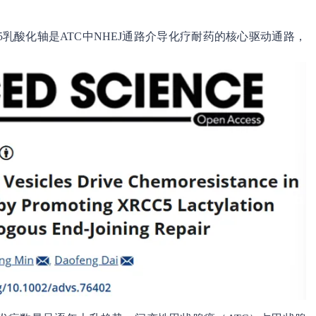
XRCC5乳酸化轴是ATC中NHEJ通路介导化疗耐药的核心驱动通路，