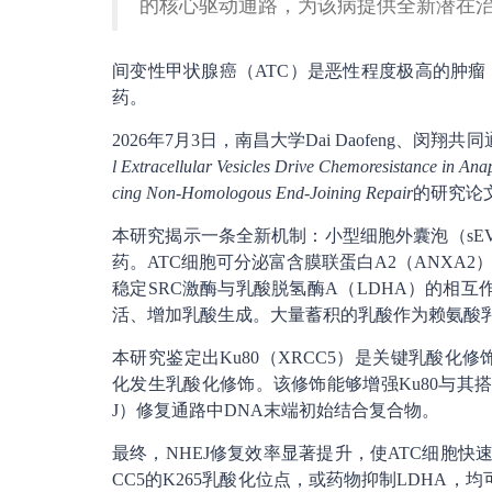
的核心驱动通路，为该病提供全新潜在
间变性甲状腺癌（ATC）是恶性程度极高的肿
药。
2026年7月3日，南昌大学Dai Daofeng、闵翔共
l Extracellular Vesicles Drive Chemoresistance in A
cing Non-Homologous End-Joining Repair
的研究论
本研究揭示一条全新机制：小型细胞外囊泡（sE
药。ATC细胞可分泌富含膜联蛋白A2（ANXA2）
稳定SRC激酶与乳酸脱氢酶A（LDHA）的相互作
活、增加乳酸生成。大量蓄积的乳酸作为赖氨酸
本研究鉴定出Ku80（XRCC5）是关键乳酸化修
化发生乳酸化修饰。该修饰能够增强Ku80与其搭
J）修复通路中DNA末端初始结合复合物。
最终，NHEJ修复效率显著提升，使ATC细胞快
CC5的K265乳酸化位点，或药物抑制LDHA，