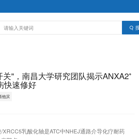
化开关"，南昌大学研究团队揭示ANXA2⁺
损伤快速修好
西他滨
/乳酸/XRCC5乳酸化轴是ATC中NHEJ通路介导化疗耐药