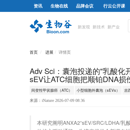
资讯
生物在线
品牌会议
行云公开课
首页
进展
详情页
Adv Sci：囊泡投递的"乳酸
sEV让ATC细胞把顺铂DNA
间变性甲状腺癌（ATC）
小型细胞外囊泡（sEVs）
吉
来源：iNature 2026-07-09 08:36
本研究阐明ANXA2⁺sEV/SRC/LDHA