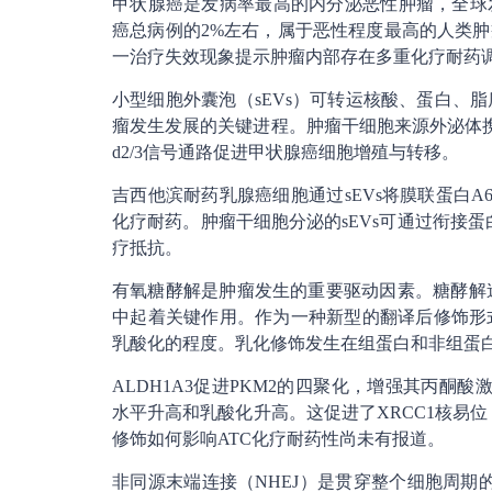
甲状腺癌是发病率最高的内分泌恶性肿瘤，全球
癌总病例的2%左右，属于恶性程度最高的人类肿
一治疗失效现象提示肿瘤内部存在多重化疗耐药
小型细胞外囊泡（sEVs）可转运核酸、蛋白、
瘤发生发展的关键进程。肿瘤干细胞来源外泌体携带CDK
d2/3信号通路促进甲状腺癌细胞增殖与转移。
吉西他滨耐药乳腺癌细胞通过sEVs将膜联蛋白A
化疗耐药。肿瘤干细胞分泌的sEVs可通过衔接蛋白I
疗抵抗。
有氧糖酵解是肿瘤发生的重要驱动因素。糖酵解
中起着关键作用。作为一种新型的翻译后修饰形
乳酸化的程度。乳化修饰发生在组蛋白和非组蛋
ALDH1A3促进PKM2的四聚化，增强其丙酮酸
水平升高和乳酸化升高。这促进了XRCC1核易
修饰如何影响ATC化疗耐药性尚未有报道。
非同源末端连接（NHEJ）是贯穿整个细胞周期的