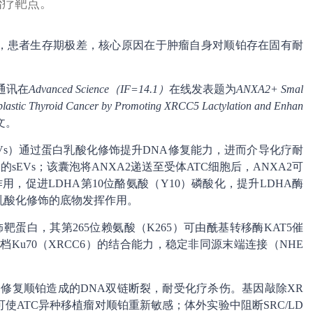
治疗靶点。
瘤，患者生存期极差，核心原因在于肿瘤自身对顺铂存在固有耐
同通讯在
Advanced Science（IF=14.1）
在线发表题为
ANXA2+ Smal
naplastic Thyroid Cancer by Promoting XRCC5 Lactylation and Enhan
文。
Vs）通过蛋白乳酸化修饰提升DNA修复能力，进而介导化疗耐
的sEVs；该囊泡将ANXA2递送至受体ATC细胞后，ANXA2可
用，促进LDHA第10位酪氨酸（Y10）磷酸化，提升LDHA酶
乳酸化修饰的底物发挥作用。
饰靶蛋白，其第265位赖氨酸（K265）可由酰基转移酶KAT5催
档Ku70（XRCC6）的结合能力，稳定非同源末端连接（NHE
速修复顺铂造成的DNA双链断裂，耐受化疗杀伤。基因敲除XR
均可使ATC异种移植瘤对顺铂重新敏感；体外实验中阻断SRC/LD