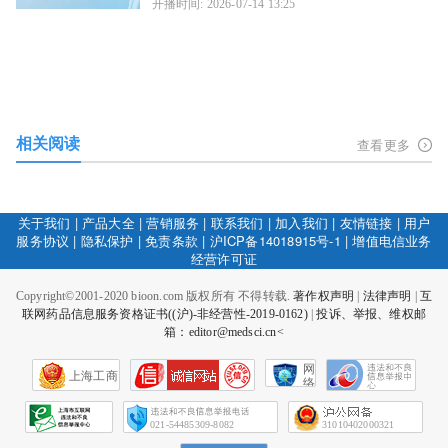
开播时间: 2026-07-14 13:25
相关阅读
查看更多
关于我们
|
产品大全
|
营销服务
|
联系我们
|
加入我们
|
友情链接
|
用户
服务协议
|
隐私保护
|
免责条款
|
沪ICP备14018915号-1
|
增值电信业务
经营许可证
Copyright©2001-2020 bioon.com 版权所有 不得转载.
著作权声明
|
法律声明
|
互
联网药品信息服务资格证书((沪)-非经营性-2019-0162)
|
投诉、举报、维权邮
箱：editor@medsci.cn<
网
上海工商
络
社
会
征
021-54485309-8082
31010402000321
信