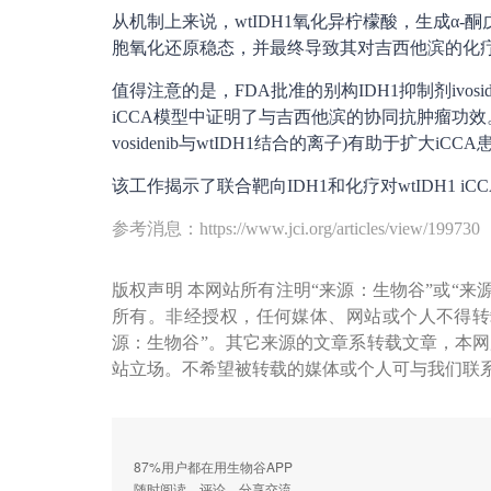
从机制上来说，wtIDH1氧化异柠檬酸，生成α
胞氧化还原稳态，并最终导致其对吉西他滨的化
值得注意的是，FDA批准的别构IDH1抑制剂ivos
iCCA模型中证明了与吉西他滨的协同抗肿瘤功效。
vosidenib与wtIDH1结合的离子)有助于扩大iCCA患
该工作揭示了联合靶向IDH1和化疗对wtIDH1 i
参考消息：https://www.jci.org/articles/view/199730
版权声明 本网站所有注明“来源：生物谷”或“来
所有。非经授权，任何媒体、网站或个人不得转
源：生物谷”。其它来源的文章系转载文章，本
站立场。不希望被转载的媒体或个人可与我们联
87%用户都在用生物谷APP
随时阅读、评论、分享交流