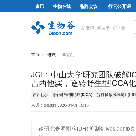
资讯
生物在线
品牌会议
行云公开课
首页
进展
详情页
JCI：中山大学研究团队破解i
吉西他滨，逆转野生型iCCA
吉西他滨
肝内胆管细胞癌(iCCA)
异柠檬酸脱氢酶1 (IDH
来源：iNature 2026-04-01 10:16
该研究表明别构IDH1抑制剂ivoside