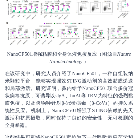
NanoCF501增强粘膜和全身体液免疫反应（图源自
Nature
Nanotechnology
）
在该研究中，研究人员介绍了NanoCF501，一种自组装纳
米颗粒平台，能够实现强效STING激动剂的高效黏膜递送
和局部激活。研究证明，鼻内给予NanoCF501联合多价冠
状病毒抗原，可诱导以sIgA、bnAb和TRM为特征的强烈黏
膜免疫，以及跨物种针对β-冠状病毒（β-CoVs）的持久系
统性反应。机制上，NanoCF501增强了STING依赖的先天
激活和抗原摄取，同时保持了良好的安全性，无可检测的
全身暴露。
这些结果可能将NanoCF501定位为下一代呼吸道疫苗学和