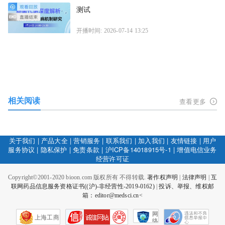
测试
开播时间: 2026-07-14 13:25
相关阅读
查看更多
关于我们
|
产品大全
|
营销服务
|
联系我们
|
加入我们
|
友情链接
|
用户
服务协议
|
隐私保护
|
免责条款
|
沪ICP备14018915号-1
|
增值电信业务
经营许可证
Copyright©2001-2020 bioon.com 版权所有 不得转载.
著作权声明
|
法律声明
|
互
联网药品信息服务资格证书((沪)-非经营性-2019-0162)
|
投诉、举报、维权邮
箱：editor@medsci.cn<
网
上海工商
络