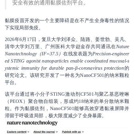
安全有效的通用黏膜佐剂平台。
黏膜疫苗开发的一个主要障碍是在不产生全身毒性的情况
下实现局部免疫。
2026年6月17日，复旦大学刘泽众、陆路、姜世勃、吴凡、
清华大学刘万里、广州医科大学赵金存共同通讯在
Nature
Nanotechnology（IF=37.5）
在线发表题为
Precision-engineer
ed STING agonist nanoparticles enable coordinated mucosal-s
ystemic immunity for durable pan-β-coronavirus protection
的
研究论文。该研究开发了一种名为NanoCF501的纳米颗粒
平台。
该平台通过将小分子STING激动剂CF501与聚乙基恶唑啉
（PEOX）聚合物自组装，形成约18纳米的单分散纳米颗
粒。作为黏膜佐剂，NanoCF501能够高效穿透黏液屏障并
滞留于呼吸道局部，极大限度减少了全身暴露。