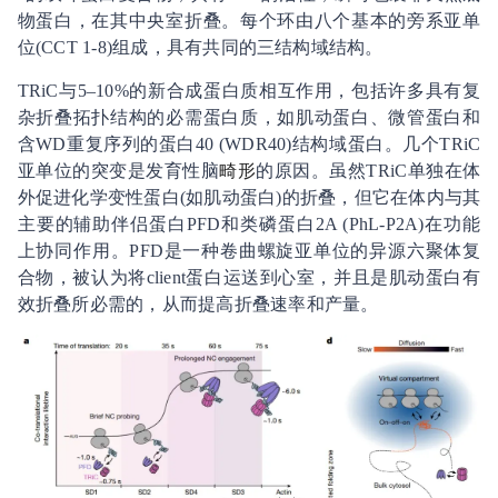
物蛋白，在其中央室折叠。每个环由八个基本的旁系亚单
位(CCT 1-8)组成，具有共同的三结构域结构。
TRiC与5–10%的新合成蛋白质相互作用，包括许多具有复
杂折叠拓扑结构的必需蛋白质，如肌动蛋白、微管蛋白和
含WD重复序列的蛋白40 (WDR40)结构域蛋白。几个TRiC
亚单位的突变是发育性脑
畸形
的原因。虽然TRiC单独在体
外促进化学变性蛋白(如肌动蛋白)的折叠，但它在体内与其
主要的辅助伴侣蛋白PFD和类磷蛋白2A (PhL-P2A)在功能
上协同作用。PFD是一种卷曲螺旋亚单位的异源六聚体复
合物，被认为将client蛋白运送到心室，并且是肌动蛋白有
效折叠所必需的，从而提高折叠速率和产量。