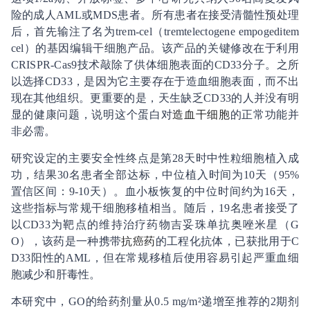
险的成人AML或MDS患者。所有患者在接受清髓性预处理
后，首先输注了名为trem-cel（tremtelectogene empogeditem
cel）的基因编辑干细胞产品。该产品的关键修改在于利用
CRISPR-Cas9技术敲除了供体细胞表面的CD33分子。之所
以选择CD33，是因为它主要存在于造血细胞表面，而不出
现在其他组织。更重要的是，天生缺乏CD33的人并没有明
显的健康问题，说明这个蛋白对
造血干细胞
的正常功能并
非必需。
研究设定的主要安全性终点是第28天时中性粒细胞植入成
功，结果30名患者全部达标，中位植入时间为10天（95%
置信区间：9-10天）。血小板恢复的中位时间约为16天，
这些指标与常规干细胞移植相当。随后，19名患者接受了
以CD33为靶点的维持治疗药物吉妥珠单抗奥唑米星（G
O），该药是一种携带
抗癌药
的工程化抗体，已获批用于C
D33阳性的AML，但在常规移植后使用容易引起严重血细
胞减少和肝毒性。
本研究中，GO的给药剂量从0.5 mg/m²递增至推荐的2期剂