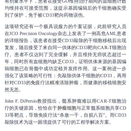
有剂量水平下，患者在接受GO维持治疗期间的血细胞计数
均维持在可接受范围，这提示基因编辑后的干细胞确实受
到了保护，免于被CD33靶向药物误伤。
这项研究还有一个极具说服力的个案证据，此前研究人员
在JCO Precision Oncology杂志上发表了一例高危AML患者
的详细报告，该患者在接受CD33敲除的干细胞移植后出现
复发，随后接受了来自同一供体的CD33靶向
CAR-T
细胞治
疗。患者不仅达到了完全缓解，并且维持无癌状态超过一
年，同时所有血细胞均缺乏CD33，证明供体来源的基因编
辑细胞已在骨髓中成功定植并发挥作用。这一案例进一步
强化了该策略的可行性：先敲除供体干细胞的CD33，再用
针对CD33的
免疫
疗法
精准
清除肿瘤，而健康的移植细胞安
然无恙。
John F. DiPersio教授指出，髓系肿瘤难以用CAR-T细胞治
疗的关键原因，恰恰在于
肿瘤细胞
与正常髓系细胞共享CD
33等靶点，导致免疫疗法“杀敌一千，自损八百”。而CD33
敲除技术为这一困境提供了可行的工程学解决方案。