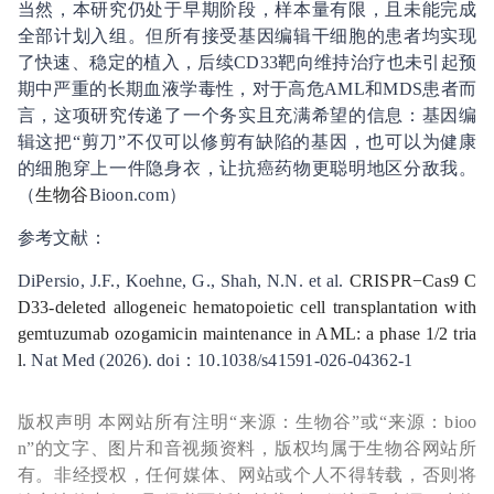
当然，本研究仍处于早期阶段，样本量有限，且未能完成
全部计划入组。但所有接受基因编辑干细胞的患者均实现
了快速、稳定的植入，后续CD33靶向维持治疗也未引起预
期中严重的长期血液学毒性，对于高危AML和MDS患者而
言，这项研究传递了一个务实且充满希望的信息：基因编
辑这把“剪刀”不仅可以修剪有缺陷的基因，也可以为健康
的细胞穿上一件隐身衣，让抗癌药物更聪明地区分敌我。
（
生物谷
Bioon.com）
参考文献：
DiPersio, J.F., Koehne, G., Shah, N.N. et al.
CRISPR−Cas9 C
D33-deleted allogeneic hematopoietic cell transplantation with
gemtuzumab ozogamicin maintenance in AML: a phase 1/2 tria
l
. Nat Med (2026). doi：10.1038/s41591-026-04362-1
版权声明 本网站所有注明“来源：生物谷”或“来源：bioo
n”的文字、图片和音视频资料，版权均属于生物谷网站所
有。非经授权，任何媒体、网站或个人不得转载，否则将