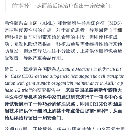
前“剪掉”，从而给后续治疗留出一扇安全门。
急性髓系
白血病
（AML）和骨髓增生异常综合征（MDS）
是两种侵袭性强的血癌，对于高危患者，异基因造血
干细
胞
移植是目前可能带来治愈希望的手段，但即便移植成
功，复发风险仍然很高；移植后通常需要维持性治疗来预
防复发，但这些疗法往往不分敌我，正常供体细胞也会遭
受攻击，导致严重毒副作用。
近日，一篇发表在国际杂志
Nature Medicine
上题为
“CRISP
R−Cas9 CD33-deleted allogeneic hematopoietic cell transplan
tation with gemtuzumab ozogamicin maintenance in AML: a p
hase 1/2 trial”
的研究报告中，
来自美国圣路易斯华盛顿大
学医学院等机构的科学家们通过研究进行了一箱多中心临
床试验展示了一种巧妙的解决思路，即用CRISPR基因编
辑技术把供体干细胞上的某个靶点蛋白提前“剪掉”，从而
给后续治疗留出一扇安全门。
这项1/2a期、开放标签、多中心研究共纳入30名高复发风